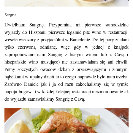
Sangria
Uwielbiam Sangrię. Przypomina mi pierwsze samodzielne
wyjazdy do Hiszpanii pierwsze legalnie pite wino w restauracji,
wesołe wieczory z przyjaciółmi w Barcelonie. Do tej pory znałam
tylko czerwoną odmianę, więc gdy w jednej z knajpek
zaproponowano nam Sangrię z białym winem lub z Cavą (
hiszpańskie wino musujące) nie zastanawiałam się ani chwili.
Pełny soczystych owoców dzban z orzeźwiającymi i zimnymi
bąbelkami w upalny dzień to to czego naprawdę było nam trzeba.
Zarówno Daniele jak i ja od razu zakochaliśmy się w tymże
napoju bogów i w każdej kolejnej restauracji niezmordowanie aż
do wyjazdu zamawialiśmy Sangrię z Cavą.