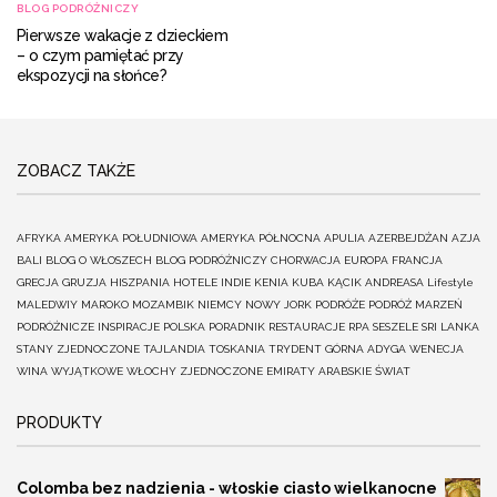
BLOG PODRÓŻNICZY
Pierwsze wakacje z dzieckiem
– o czym pamiętać przy
ekspozycji na słońce?
ZOBACZ TAKŻE
AFRYKA
AMERYKA POŁUDNIOWA
AMERYKA PÓŁNOCNA
APULIA
AZERBEJDŻAN
AZJA
BALI
BLOG O WŁOSZECH
BLOG PODRÓŻNICZY
CHORWACJA
EUROPA
FRANCJA
GRECJA
GRUZJA
HISZPANIA
HOTELE
INDIE
KENIA
KUBA
KĄCIK ANDREASA
Lifestyle
MALEDWIY
MAROKO
MOZAMBIK
NIEMCY
NOWY JORK
PODRÓŻE
PODRÓŻ MARZEŃ
PODRÓŻNICZE INSPIRACJE
POLSKA
PORADNIK
RESTAURACJE
RPA
SESZELE
SRI LANKA
STANY ZJEDNOCZONE
TAJLANDIA
TOSKANIA
TRYDENT GÓRNA ADYGA
WENECJA
WINA
WYJĄTKOWE
WŁOCHY
ZJEDNOCZONE EMIRATY ARABSKIE
ŚWIAT
PRODUKTY
Colomba bez nadzienia - włoskie ciasto wielkanocne