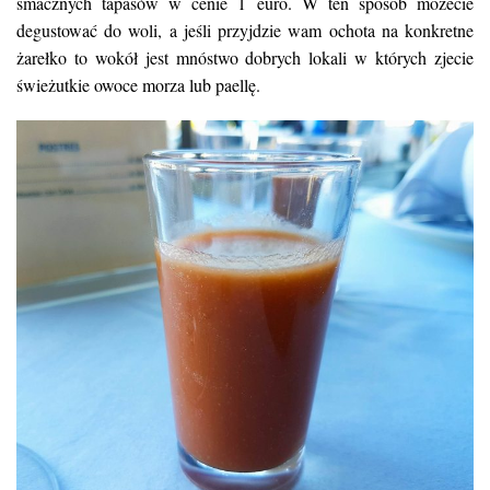
smacznych tapasòw w cenie 1 euro. W ten sposób możecie
degustować do woli, a jeśli przyjdzie wam ochota na konkretne
żarełko to wokół jest mnóstwo dobrych lokali w których zjecie
świeżutkie owoce morza lub paellę.