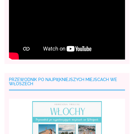
PRZEWODNIK PO NAJPIĘKNIEJSZYCH MIEJSCACH WE
WŁOSZECH