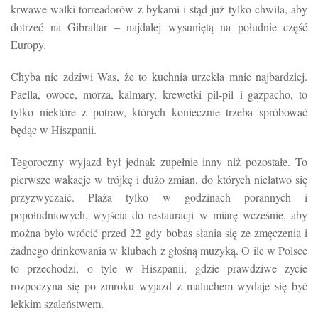
krwawe walki torreadorów z bykami i stąd już tylko chwila, aby
dotrzeć na Gibraltar – najdalej wysuniętą na południe część
Europy.
Chyba nie zdziwi Was, że to kuchnia urzekła mnie najbardziej.
Paella, owoce, morza, kalmary, krewetki pil-pil i gazpacho, to
tylko niektóre z potraw, których koniecznie trzeba spróbować
będąc w Hiszpanii.
Tegoroczny wyjazd był jednak zupełnie inny niż pozostałe. To
pierwsze wakacje w trójkę i dużo zmian, do których niełatwo się
przyzwyczaić. Plaża tylko w godzinach porannych i
popołudniowych, wyjścia do restauracji w miarę wcześnie, aby
można było wrócić przed 22 gdy bobas słania się ze zmęczenia i
żadnego drinkowania w klubach z głośną muzyką. O ile w Polsce
to przechodzi, o tyle w Hiszpanii, gdzie prawdziwe życie
rozpoczyna się po zmroku wyjazd z maluchem wydaje się być
lekkim szaleństwem.