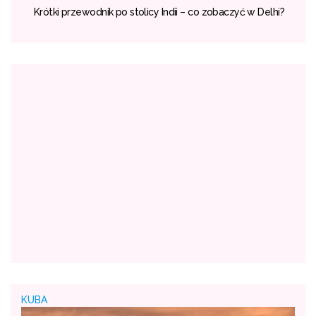
ich
Krótki przewodnik po stolicy Indii – co zobaczyć w Delhi?
ć?
KUBA