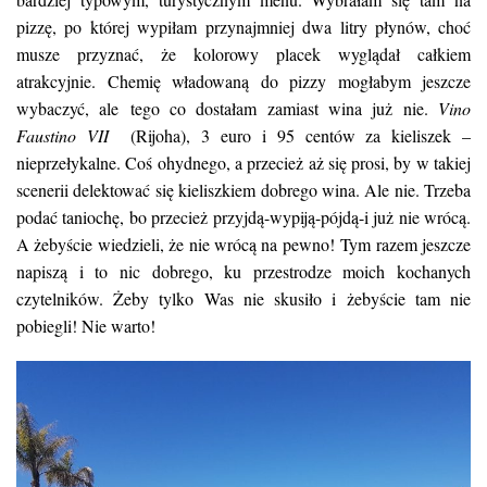
pizzę, po której wypiłam przynajmniej dwa litry płynów, choć
musze przyznać, że kolorowy placek wyglądał całkiem
atrakcyjnie. Chemię władowaną do pizzy mogłabym jeszcze
wybaczyć, ale tego co dostałam zamiast wina już nie.
Vino
Faustino VII
(Rijoha), 3 euro i 95 centów za kieliszek –
nieprzełykalne. Coś ohydnego, a przecież aż się prosi, by w takiej
scenerii delektować się kieliszkiem dobrego wina. Ale nie. Trzeba
podać taniochę, bo przecież przyjdą-wypiją-pójdą-i już nie wrócą.
A żebyście wiedzieli, że nie wrócą na pewno! Tym razem jeszcze
napiszą i to nic dobrego, ku przestrodze moich kochanych
czytelników. Żeby tylko Was nie skusiło i żebyście tam nie
pobiegli! Nie warto!