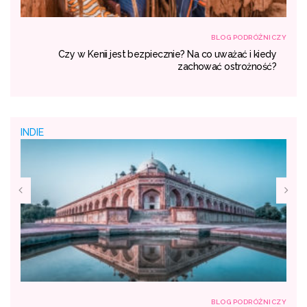
NICZY
BLOG PODRÓŻNICZY
się
Czy w Kenii jest bezpiecznie? Na co uważać i kiedy
dać
zachować ostrożność?
INDIE
NICZY
BLOG PODRÓŻNICZY