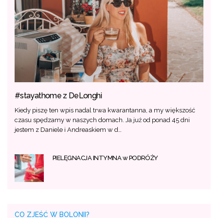
#stayathome z DeLonghi
Kiedy piszę ten wpis nadal trwa kwarantanna, a my większość
czasu spędzamy w naszych domach. Ja już od ponad 45 dni
jestem z Daniele i Andreaskiem w d…
PIELĘGNACJA INTYMNA w PODRÓŻY
CO ZJEŚĆ W BOLONII?