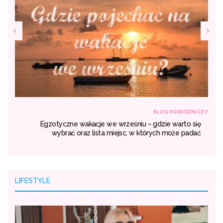
NICZY
BLOG PODRÓŻNICZY
rem
Egzotyczne wakacje we wrześniu – gdzie warto się
ty.
wybrać oraz lista miejsc, w których może padać
LIFESTYLE