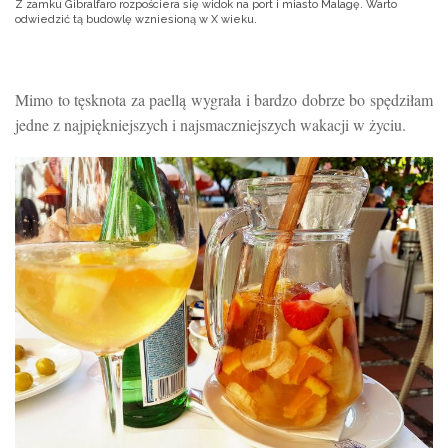
Z zamku Gibralfaro rozpościera się widok na port i miasto Malagę. Warto
odwiedzić tą budowlę wzniesioną w X wieku.
Mimo to tęsknota za paellą wygrała i bardzo dobrze bo spędziłam
jedne z najpiękniejszych i najsmaczniejszych wakacji w życiu.