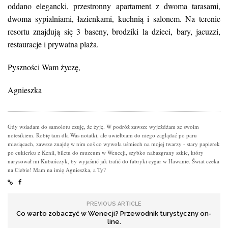
oddano elegancki, przestronny apartament z dwoma tarasami,
dwoma sypialniami, łazienkami, kuchnią i salonem. Na terenie
resortu znajdują się 3 baseny, brodziki la dzieci, bary, jacuzzi,
restauracje i prywatna plaża.
Pyszności Wam życzę,
Agnieszka
Gdy wsiadam do samolotu czuję, że żyję. W podróż zawsze wyjeżdżam ze swoim
notesikiem. Robię tam dla Was notatki, ale uwielbiam do niego zaglądać po paru
miesiącach, zawsze znajdę w nim coś co wywoła uśmiech na mojej twarzy - stary papierek
po cukierku z Kenii, biletu do muzeum w Wenecji, szybko nabazgrany szkic, który
narysował mi Kubańczyk, by wyjaśnić jak trafić do fabryki cygar w Hawanie. Świat czeka
na Ciebie! Mam na imię Agnieszka, a Ty?
PREVIOUS ARTICLE
Co warto zobaczyć w Wenecji? Przewodnik turystyczny on-
line.