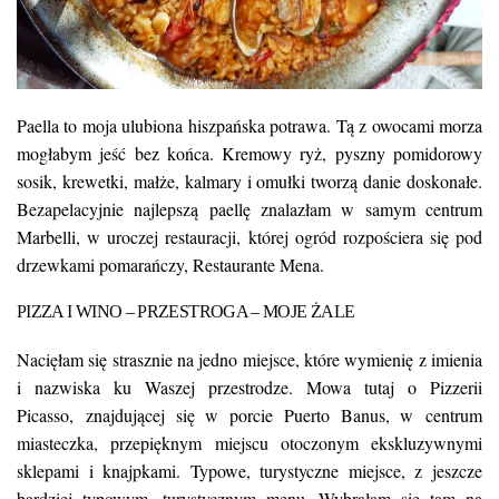
Paella to moja ulubiona hiszpańska potrawa. Tą z owocami morza
mogłabym jeść bez końca. Kremowy ryż, pyszny pomidorowy
sosik, krewetki, małże, kalmary i omułki tworzą danie doskonałe.
Bezapelacyjnie najlepszą paellę znalazłam w samym centrum
Marbelli, w uroczej restauracji, której ogród rozpościera się pod
drzewkami pomarańczy,
Restaurante Mena
.
PIZZA I WINO – PRZESTROGA – MOJE ŻALE
Nacięłam się strasznie na jedno miejsce, które wymienię z imienia
i nazwiska ku Waszej przestrodze. Mowa tutaj o
Pizzerii
Picasso
, znajdującej się w porcie Puerto Banus, w centrum
miasteczka, przepięknym miejscu otoczonym ekskluzywnymi
sklepami i knajpkami. Typowe, turystyczne miejsce, z jeszcze
bardziej typowym, turystycznym menu. Wybrałam się tam na