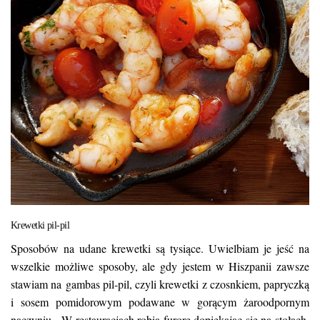
Krewetki pil-pil
Sposobów na udane krewetki są tysiące. Uwielbiam je jeść na
wszelkie możliwe sposoby, ale gdy jestem w Hiszpanii zawsze
stawiam na gambas pil-pil, czyli krewetki z czosnkiem, papryczką
i sosem pomidorowym podawane w gorącym żaroodpornym
naczyniu. W restauracjach robią furorę dopiekając się na stołach,