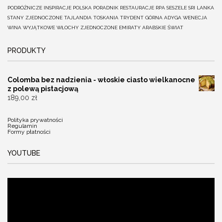
PODRÓŻNICZE INSPIRACJE
POLSKA
PORADNIK
RESTAURACJE
RPA
SESZELE
SRI LANKA
STANY ZJEDNOCZONE
TAJLANDIA
TOSKANIA
TRYDENT GÓRNA ADYGA
WENECJA
WINA
WYJĄTKOWE
WŁOCHY
ZJEDNOCZONE EMIRATY ARABSKIE
ŚWIAT
PRODUKTY
Colomba bez nadzienia - włoskie ciasto wielkanocne
z polewą pistacjową
189,00
zł
Polityka prywatności
Regulamin
Formy płatności
YOUTUBE