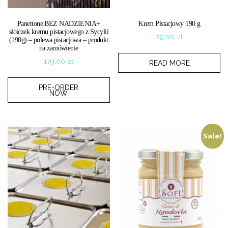
Panettone BEZ NADZIENIA+
Krem Pistacjowy 190 g
słoiczek kremu pistacjowego z Sycylii
29,00
zł
(190g) – polewa pistacjowa – produkt
na zamówienie
179,00
zł
READ MORE
PRE-ORDER
NOW
Sale!