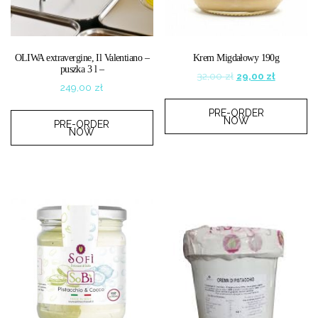
OLIWA extravergine, Il Valentiano –
Krem Migdałowy 190g
puszka 3 l –
Original
Current
32,00
zł
29,00
zł
249,00
zł
price
price
was:
is:
PRE-ORDER
32,00 zł.
29,00 zł.
NOW
PRE-ORDER
NOW