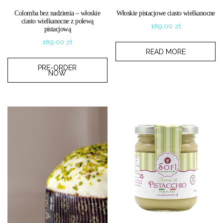
Colomba bez nadzienia – włoskie
Włoskie pistacjowe ciasto wielkanocne
ciasto wielkanocne z polewą
189,00
zł
pistacjową
189,00
zł
READ MORE
PRE-ORDER
NOW