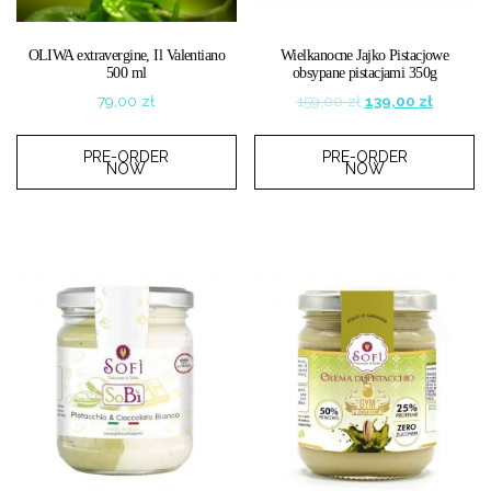
OLIWA extravergine, Il Valentiano
Wielkanocne Jajko Pistacjowe
500 ml
obsypane pistacjami 350g
Original
Current
79,00
zł
159,00
zł
139,00
zł
price
price
was:
is:
PRE-ORDER
PRE-ORDER
159,00 zł.
139,00 z
NOW
NOW