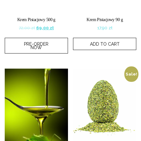
Krem Pistacjowy 500 g
Krem Pistacjowy 90 g
Original
Current
72,00
zł
69,00
zł
17,90
zł
price
price
was:
is:
PRE-ORDER
ADD TO CART
72,00 zł.
69,00 zł.
NOW
Sale!