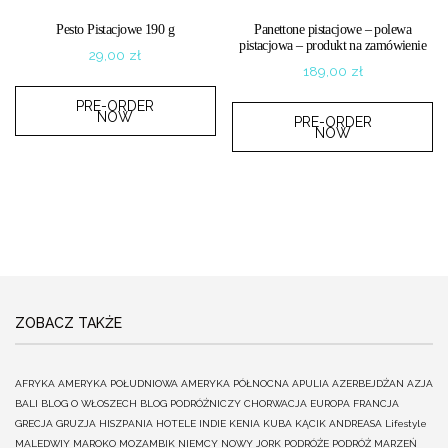
Pesto Pistacjowe 190 g
Panettone pistacjowe – polewa
pistacjowa – produkt na zamówienie
29,00
zł
189,00
zł
PRE-ORDER
NOW
PRE-ORDER
NOW
ZOBACZ TAKŻE
AFRYKA
AMERYKA POŁUDNIOWA
AMERYKA PÓŁNOCNA
APULIA
AZERBEJDŻAN
AZJA
BALI
BLOG O WŁOSZECH
BLOG PODRÓŻNICZY
CHORWACJA
EUROPA
FRANCJA
GRECJA
GRUZJA
HISZPANIA
HOTELE
INDIE
KENIA
KUBA
KĄCIK ANDREASA
Lifestyle
MALEDWIY
MAROKO
MOZAMBIK
NIEMCY
NOWY JORK
PODRÓŻE
PODRÓŻ MARZEŃ