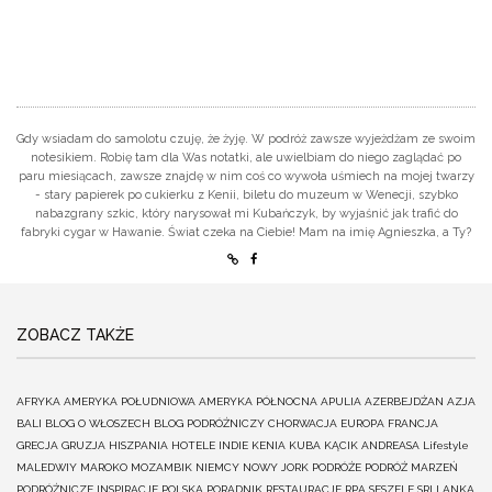
Gdy wsiadam do samolotu czuję, że żyję. W podróż zawsze wyjeżdżam ze swoim
notesikiem. Robię tam dla Was notatki, ale uwielbiam do niego zaglądać po
paru miesiącach, zawsze znajdę w nim coś co wywoła uśmiech na mojej twarzy
- stary papierek po cukierku z Kenii, biletu do muzeum w Wenecji, szybko
nabazgrany szkic, który narysował mi Kubańczyk, by wyjaśnić jak trafić do
fabryki cygar w Hawanie. Świat czeka na Ciebie! Mam na imię Agnieszka, a Ty?
ZOBACZ TAKŻE
AFRYKA
AMERYKA POŁUDNIOWA
AMERYKA PÓŁNOCNA
APULIA
AZERBEJDŻAN
AZJA
BALI
BLOG O WŁOSZECH
BLOG PODRÓŻNICZY
CHORWACJA
EUROPA
FRANCJA
GRECJA
GRUZJA
HISZPANIA
HOTELE
INDIE
KENIA
KUBA
KĄCIK ANDREASA
Lifestyle
MALEDWIY
MAROKO
MOZAMBIK
NIEMCY
NOWY JORK
PODRÓŻE
PODRÓŻ MARZEŃ
PODRÓŻNICZE INSPIRACJE
POLSKA
PORADNIK
RESTAURACJE
RPA
SESZELE
SRI LANKA