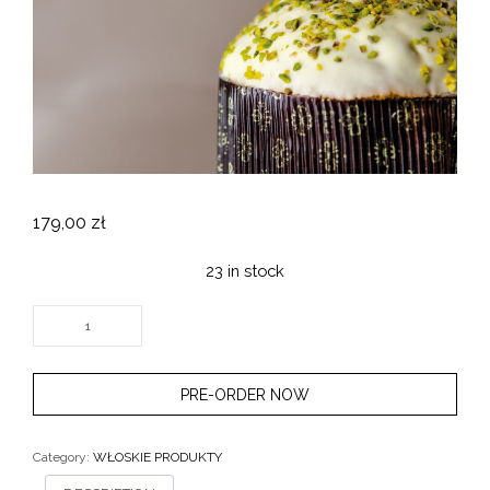
179,00
zł
23 in stock
PANETTONE
BEZ
NADZIENIA+
SŁOICZEK
KREMU
PISTACJOWEGO
Z
PRE-ORDER NOW
SYCYLII
(190G)
-
POLEWA
PISTACJOWA
-
Category:
WŁOSKIE PRODUKTY
PRODUKT
NA