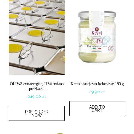
OLIWA extravergine, Il Valentiano
Krem pistacjowo-kokosowy 190 g
– puszka 3 l –
29,90
zł
249,00
zł
ADD TO
CART
PRE-ORDER
NOW