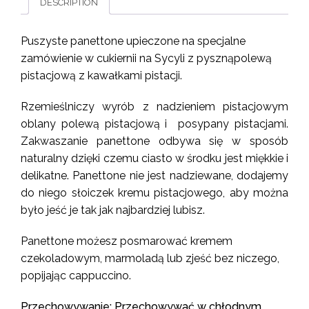
ZAMÓWIENIE
DESCRIPTION
QUANTITY
Puszyste panettone upieczone na specjalne
zamówienie w cukiernii na Sycyli z pysznąpolewą
pistacjową z kawałkami pistacji.
Rzemieślniczy wyrób z nadzieniem pistacjowym
oblany polewą pistacjową i posypany pistacjami.
Zakwaszanie panettone odbywa się w sposób
naturalny dzięki czemu ciasto w środku jest miękkie i
delikatne. Panettone nie jest nadziewane, dodajemy
do niego słoiczek kremu pistacjowego, aby można
było jeść je tak jak najbardziej lubisz.
Panettone możesz posmarować kremem
czekoladowym, marmoladą lub zjeść bez niczego,
popijając cappuccino.
Przechowywanie:
Przechowywać w chłodnym,