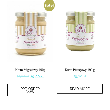
Sale!
Krem Migdałowy 190g
Krem Pistacjowy 190 g
Original
Current
32,00
zł
29,00
zł
29,00
zł
price
price
was:
is:
PRE-ORDER
READ MORE
32,00 zł.
29,00 zł.
NOW