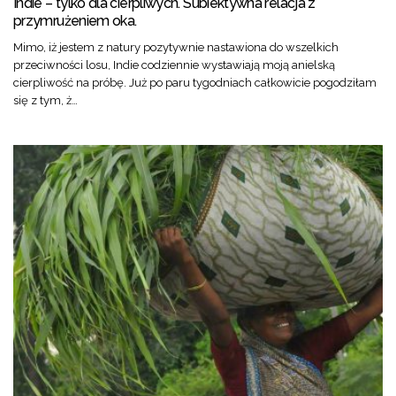
Indie – tylko dla cierpliwych. Subiektywna relacja z
przymrużeniem oka.
Mimo, iż jestem z natury pozytywnie nastawiona do wszelkich
przeciwności losu, Indie codziennie wystawiają moją anielską
cierpliwość na próbę. Już po paru tygodniach całkowicie pogodziłam
się z tym, ż…