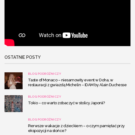
OSTATNIE POSTY
BLOG PODRÓŻNICZY
Taste of Monaco – niesamowity event w Doha, w
restauracji z gwiazdą Michelin – IDAM by Alain Duchesse
BLOG PODRÓŻNICZY
Tokio – co warto zobaczyć w stolicy Japonii?
BLOG PODRÓŻNICZY
Pierwsze wakacje z dzieckiem – o czym pamiętać przy
ekspozycji na słońce?