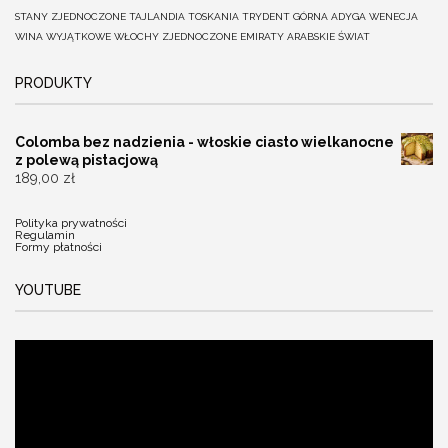
STANY ZJEDNOCZONE
TAJLANDIA
TOSKANIA
TRYDENT GÓRNA ADYGA
WENECJA
WINA
WYJĄTKOWE
WŁOCHY
ZJEDNOCZONE EMIRATY ARABSKIE
ŚWIAT
PRODUKTY
Colomba bez nadzienia - włoskie ciasto wielkanocne
z polewą pistacjową
189,00
zł
Polityka prywatności
Regulamin
Formy płatności
YOUTUBE