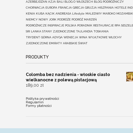
AZERBEJDŻAN
AZJA
BALI
BLOG O WŁOSZECH
BLOG PODRÓŻNICZY
CHORWACJA
EUROPA
FRANCJA
GRECJA
GRUZJA
HISZPANIA
HOTELE
IND
KENIA
KUBA
KĄCIK ANDREASA
Lifestyle
MALEDWIY
MAROKO
MOZAMBIK
NIEMCY
NOWY JORK
PODRÓŻE
PODRÓŻ MARZEŃ
PODRÓŻNICZE INSPIRACJE
POLSKA
PORADNIK
RESTAURACJE
RPA
SESZEL
SRI LANKA
STANY ZJEDNOCZONE
TAJLANDIA
TOSKANIA
TRYDENT GÓRNA ADYGA
WENECJA
WINA
WYJĄTKOWE
WŁOCHY
ZJEDNOCZONE EMIRATY ARABSKIE
ŚWIAT
PRODUKTY
Colomba bez nadzienia - włoskie ciasto
wielkanocne z polewą pistacjową
189,00
zł
Polityka prywatności
Regulamin
Formy płatności