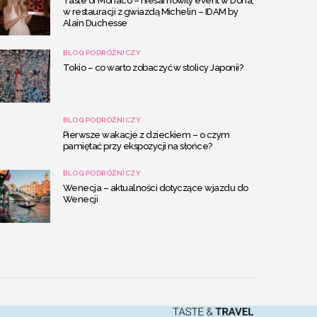
Taste of Monaco – niesamowity event w Doha,
w restauracji z gwiazdą Michelin – IDAM by
Alain Duchesse
BLOG PODRÓŻNICZY
Tokio – co warto zobaczyć w stolicy Japonii?
BLOG PODRÓŻNICZY
Pierwsze wakacje z dzieckiem – o czym
pamiętać przy ekspozycji na słońce?
BLOG PODRÓŻNICZY
Wenecja – aktualności dotyczące wjazdu do
Wenecji