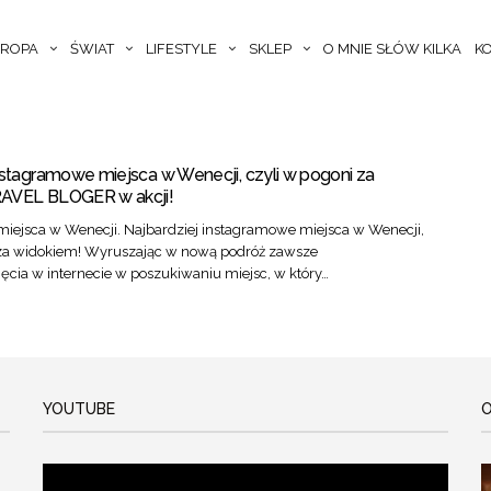
ROPA
ŚWIAT
LIFESTYLE
SKLEP
O MNIE SŁÓW KILKA
K
nstagramowe miejsca w Wenecji, czyli w pogoni za
RAVEL BLOGER w akcji!
miejsca w Wenecji. Najbardziej instagramowe miejsca w Wenecji,
 za widokiem! Wyruszając w nową podróż zawsze
cia w internecie w poszukiwaniu miejsc, w który…
YOUTUBE
O