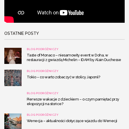
OSTATNIE POSTY
BLOG PODRÓŻNICZY
Taste of Monaco – niesamowity event w Doha, w
restauracji z gwiazdą Michelin – IDAM by Alain Duchesse
BLOG PODRÓŻNICZY
Tokio – co warto zobaczyć w stolicy Japonii?
BLOG PODRÓŻNICZY
Pierwsze wakacje z dzieckiem – o czym pamiętać przy
ekspozycji na słońce?
BLOG PODRÓŻNICZY
Wenecja – aktualności dotyczące wjazdu do Wenecji