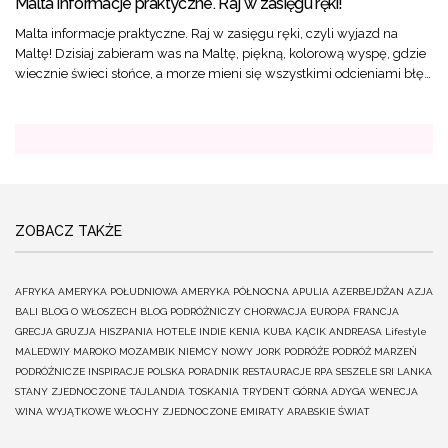
Malta informacje praktyczne. Raj w zasięgu ręki!
Malta informacje praktyczne. Raj w zasięgu ręki, czyli wyjazd na
Maltę! Dzisiaj zabieram was na Maltę, piękną, kolorową wyspę, gdzie
wiecznie świeci słońce, a morze mieni się wszystkimi odcieniami błę…
ZOBACZ TAKŻE
AFRYKA
AMERYKA POŁUDNIOWA
AMERYKA PÓŁNOCNA
APULIA
AZERBEJDŻAN
AZJA
BALI
BLOG O WŁOSZECH
BLOG PODRÓŻNICZY
CHORWACJA
EUROPA
FRANCJA
GRECJA
GRUZJA
HISZPANIA
HOTELE
INDIE
KENIA
KUBA
KĄCIK ANDREASA
Lifestyle
MALEDWIY
MAROKO
MOZAMBIK
NIEMCY
NOWY JORK
PODRÓŻE
PODRÓŻ MARZEŃ
PODRÓŻNICZE INSPIRACJE
POLSKA
PORADNIK
RESTAURACJE
RPA
SESZELE
SRI LANKA
STANY ZJEDNOCZONE
TAJLANDIA
TOSKANIA
TRYDENT GÓRNA ADYGA
WENECJA
WINA
WYJĄTKOWE
WŁOCHY
ZJEDNOCZONE EMIRATY ARABSKIE
ŚWIAT