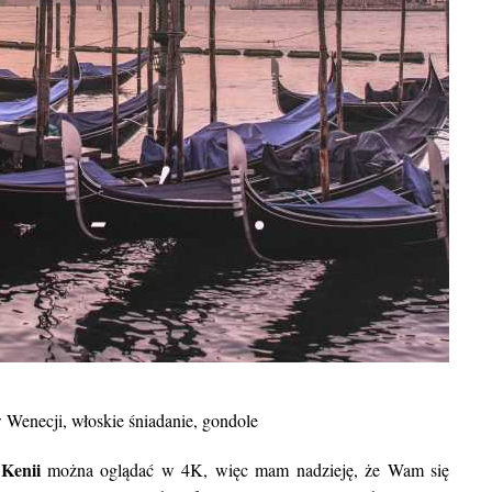
 Wenecji, włoskie śniadanie, gondole
BLOG POD
Egzotyczne wakacje we wrze
Kenii
z
można oglądać w 4K, więc mam nadzieję, że Wam się
gdzie warto się wybrać oraz