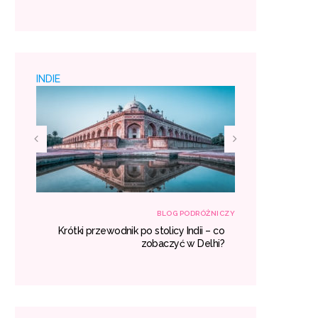
 padać
miejsc
INDIE
RÓŻNICZY
BLOG PODRÓŻNICZY
h – co
Krótki przewodnik po stolicy Indii – co
Egzotyczne
aczyć?
zobaczyć w Delhi?
gdzie war
miejsc