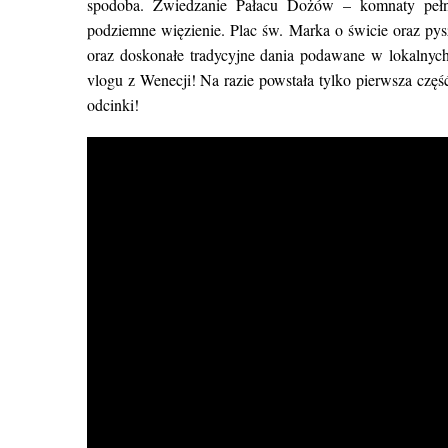
spodoba. Zwiedzanie Pałacu Dożów – komnaty pełne
podziemne więzienie. Plac św. Marka o świcie oraz pys
oraz doskonałe tradycyjne dania podawane w lokalnyc
vlogu z Wenecji! Na razie powstała tylko pierwsza częś
odcinki!