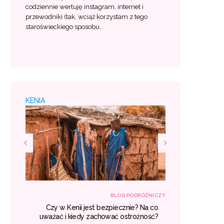
codziennie wertuję instagram, internet i
przewodniki (tak, wciąż korzystam z tego
staroświeckiego sposobu…
KENIA
RÓŻNICZY
BLOG PODRÓŻNICZY
śniu –
Czy w Kenii jest bezpiecznie? Na co
Egzotyczne
 lista
uważać i kiedy zachować ostrożność?
gdzie war