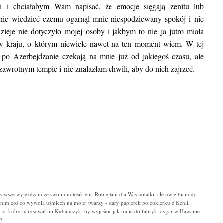
ii i chciałabym Wam napisać, że emocje sięgają zenitu lub
nie wiedzieć czemu ogarnął mnie niespodziewany spokój i nie
zieje nie dotyczyło mojej osoby i jakbym to nie ja jutro miała
 w kraju, o którym niewiele nawet na ten moment wiem. W tej
BLOG POD
 po Azerbejdżanie czekają na mnie już od jakiegoś czasu, ale
Kuba. Wycieczka objazdowa: na 
 zawrotnym tempie i nie znalazłam chwili, aby do nich zajrzeć.
rękę vs z biurem podróży. Plan pod
k
zawsze wyjeżdżam ze swoim notesikiem. Robię tam dla Was notatki, ale uwielbiam do
 nim coś co wywoła uśmiech na mojej twarzy - stary papierek po cukierku z Kenii,
c, który narysował mi Kubańczyk, by wyjaśnić jak trafić do fabryki cygar w Hawanie.
y?