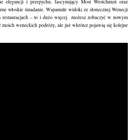
 elegancji i przepychu, fascynujący Most Westchnień oraz
miejsc, w których może
zne włoskie śniadanie. Wspaniałe widoki ze słonecznej Wenecji
h restauracjach – to i dużo więcej możesz zobaczyć w nowym
ć moich weneckich podróży, ale już wkrótce pojawią się kolejne
BLOG POD
Najpiękniejsze miasta w Indiac
warto w nich zob