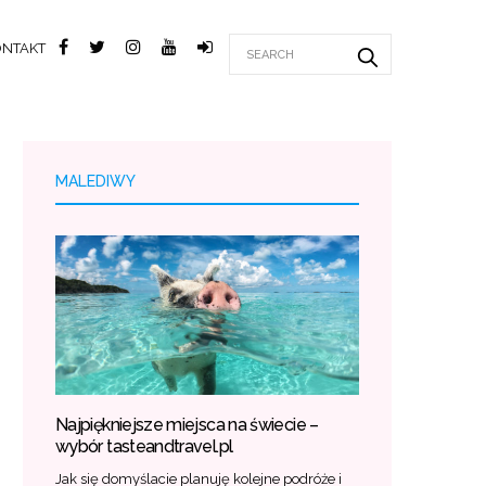
ONTAKT
MALEDIWY
Najpiękniejsze miejsca na świecie –
wybór tasteandtravel.pl
Jak się domyślacie planuję kolejne podróże i