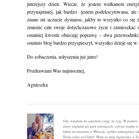
jutrzejszy dzień. Wiecie, że jestem wulkanem energ
przynajmniej, jak bardzo jestem podekscytowana, ale 
znane mi uczucie dystansu, jakby to wszystko co się d
zmienić całe swoje dotychczasowe życie i zamieszkać
ostatniej kwestii obiecuję poprawę – dwa przewodniki
ostatnio blog bardzo przyspieszył, wszystko dzieje się w
Do zobaczenia, usłyszenia już jutro!
Pozdrawiam Was najmocniej,
Agnieszka
Gdy wsiadam do samolotu czuję, że żyję. W podróż 
niego zaglądać po paru miesiącach, zawsze znajdę w
biletu do muzeum w Wenecji, szybko nabazgrany szki
Świat czeka na Ciebie! Mam na imię Agnieszka, a T