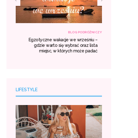
RÓŻNICZY
BLOG PODRÓŻNICZY
własną
Egzotyczne wakacje we wrześniu –
Transport z
róży i
gdzie warto się wybrać oraz lista
kosztuj
oszty.
miejsc, w których może padać
LIFESTYLE