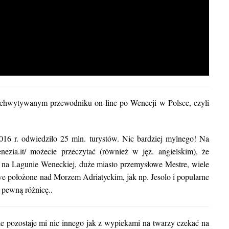
zchwytywanym przewodniku on-line po Wenecji w Polsce, czyli
6 r. odwiedziło 25 mln. turystów. Nic bardziej mylnego! Na
venezia.it/ możecie przeczytać (również w jęz. angielskim), że
y na Lagunie Weneckiej, duże miasto przemysłowe Mestre, wiele
e położone nad Morzem Adriatyckim, jak np. Jesolo i popularne
 pewną różnicę..
nie pozostaje mi nic innego jak z wypiekami na twarzy czekać na