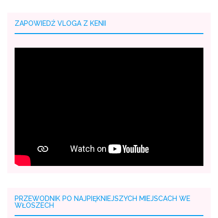
ZAPOWIEDŹ VLOGA Z KENII
PRZEWODNIK PO NAJPIĘKNIEJSZYCH MIEJSCACH WE
WŁOSZECH