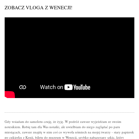
ZOBACZ VLOGA Z WENECJI!
Gdy wsiadam do samolotu czuję, że żyję. W podróż zawsze wyjeżdżam ze swoim
notesikiem. Robię tam dla Was notatki, ale uwielbiam do niego zaglądać po paru
miesiącach, zawsze znajdę w nim coś co wywoła uśmiech na mojej twarzy - stary papierek
po cukierku z Kenii, biletu do muzeum w Wenecji, szybko nabazgrany szkic, który