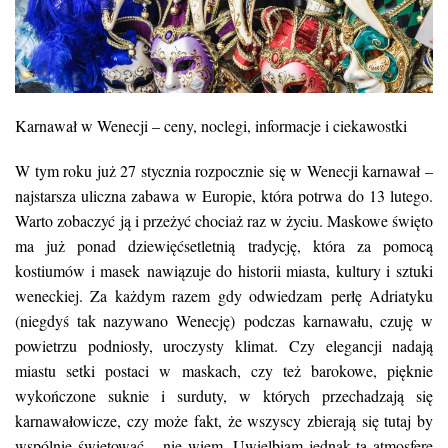
Karnawał w Wenecji – ceny, noclegi, informacje i ciekawostki
W tym roku już 27 stycznia rozpocznie się w Wenecji karnawał –
najstarsza uliczna zabawa w Europie, która potrwa do 13 lutego.
Warto zobaczyć ją i przeżyć chociaż raz w życiu. Maskowe święto
ma już ponad dziewięćsetletnią tradycję, która za pomocą
kostiumów i masek nawiązuje do historii miasta, kultury i sztuki
weneckiej. Za każdym razem gdy odwiedzam perłę Adriatyku
(niegdyś tak nazywano Wenecję) podczas karnawału, czuję w
powietrzu podniosły, uroczysty klimat. Czy elegancji nadają
miastu setki postaci w maskach, czy też barokowe, pięknie
wykończone suknie i surduty, w których przechadzają się
karnawałowicze, czy może fakt, że wszyscy zbierają się tutaj by
wspólnie świętować – nie wiem. Uwielbiam jednak tą atmosferę