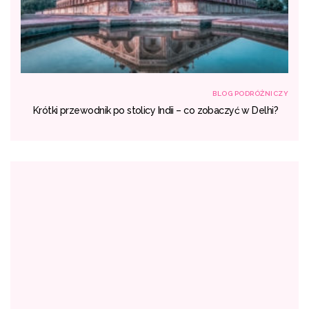
NICZY
BLOG PODRÓŻNICZY
ich
Krótki przewodnik po stolicy Indii – co zobaczyć w Delhi?
ć?