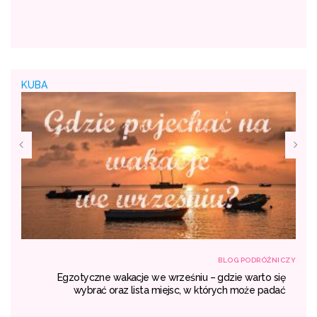
KUBA
NICZY
BLOG PODRÓŻNICZY
rem
Egzotyczne wakacje we wrześniu – gdzie warto się
ty.
wybrać oraz lista miejsc, w których może padać