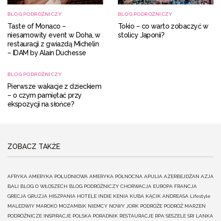
BLOG PODRÓŻNICZY
BLOG PODRÓŻNICZY
Taste of Monaco –
Tokio – co warto zobaczyć w
niesamowity event w Doha, w
stolicy Japonii?
restauracji z gwiazdą Michelin
– IDAM by Alain Duchesse
BLOG PODRÓŻNICZY
Pierwsze wakacje z dzieckiem
– o czym pamiętać przy
ekspozycji na słońce?
ZOBACZ TAKŻE
AFRYKA
AMERYKA POŁUDNIOWA
AMERYKA PÓŁNOCNA
APULIA
AZERBEJDŻAN
AZJA
BALI
BLOG O WŁOSZECH
BLOG PODRÓŻNICZY
CHORWACJA
EUROPA
FRANCJA
GRECJA
GRUZJA
HISZPANIA
HOTELE
INDIE
KENIA
KUBA
KĄCIK ANDREASA
Lifestyle
MALEDWIY
MAROKO
MOZAMBIK
NIEMCY
NOWY JORK
PODRÓŻE
PODRÓŻ MARZEŃ
PODRÓŻNICZE INSPIRACJE
POLSKA
PORADNIK
RESTAURACJE
RPA
SESZELE
SRI LANKA