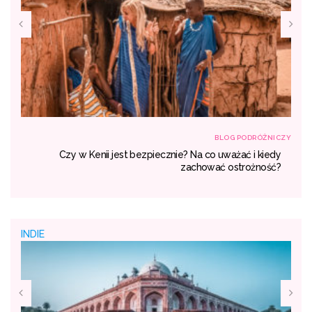
NICZY
BLOG PODRÓŻNICZY
się
Czy w Kenii jest bezpiecznie? Na co uważać i kiedy
dać
zachować ostrożność?
INDIE