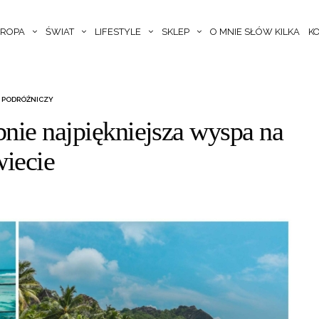
ROPA
ŚWIAT
LIFESTYLE
SKLEP
O MNIE SŁÓW KILKA
K
 PODRÓŻNICZY
nie najpiękniejsza wyspa na
wiecie