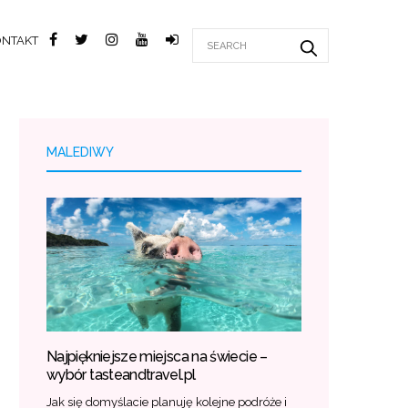
ONTAKT
MALEDIWY
Najpiękniejsze miejsca na świecie –
wybór tasteandtravel.pl
Jak się domyślacie planuję kolejne podróże i