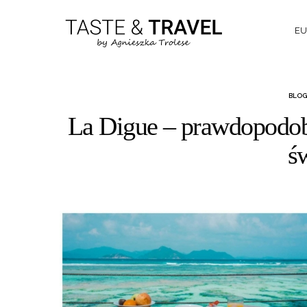
EU
BLOG
La Digue – prawdopodob
ś