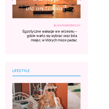
RÓŻNICZY
BLOG PODRÓŻNICZY
własną
Egzotyczne wakacje we wrześniu –
Transport z
róży i
gdzie warto się wybrać oraz lista
kosztuj
oszty.
miejsc, w których może padać
LIFESTYLE