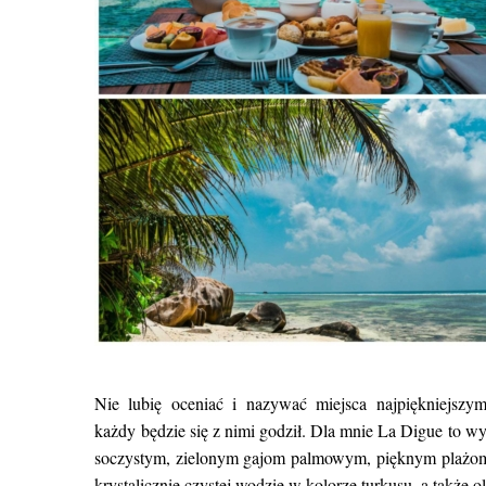
Nie lubię oceniać i nazywać miejsca najpiękniejszy
każdy będzie się z nimi godził. Dla mnie La Digue to wy
soczystym, zielonym gajom palmowym, pięknym plażom 
krystalicznie czystej wodzie w kolorze turkusu, a takż