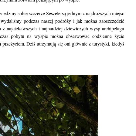
miejsc, w których może
wiedzmy sobie szczerze Seszele są jednym z najdroższych miejsc
 wydaliśmy podczas naszej podróży i jak można zaoszczędzić
a z najciekawszych i najbardziej dziewiczych wysp archipelagu
dczas pobytu na wyspie można obserwować codzienne życie
przeżyciem. Dziś utrzymują się oni głównie z turystyki, kiedyś
BLOG POD
Najpiękniejsze miasta w Indiac
warto w nich zob