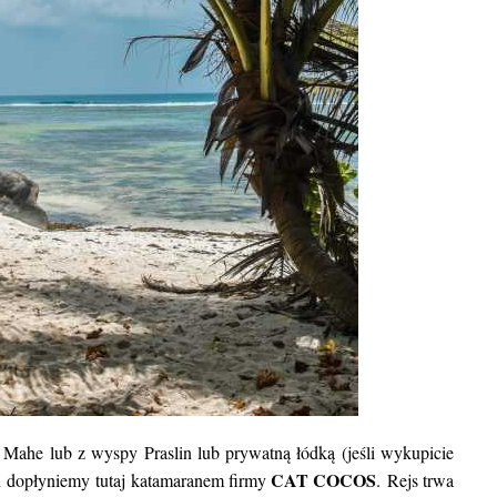
BLOG POD
Kuba. Wycieczka objazdowa: na 
rękę vs z biurem podróży. Plan pod
k
he lub z wyspy Praslin lub prywatną łódką (jeśli wykupicie
CAT COCOS
n dopłyniemy tutaj katamaranem firmy
. Rejs trwa