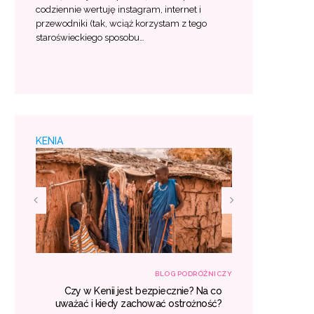
codziennie wertuję instagram, internet i
przewodniki (tak, wciąż korzystam z tego
staroświeckiego sposobu…
KENIA
RÓŻNICZY
BLOG PODRÓŻNICZY
śniu –
Czy w Kenii jest bezpiecznie? Na co
Egzotyczne
 lista
uważać i kiedy zachować ostrożność?
gdzie war