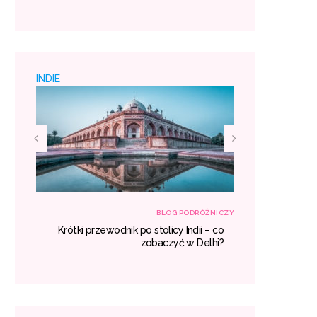
 padać
miejsc
INDIE
RÓŻNICZY
BLOG PODRÓŻNICZY
h – co
Krótki przewodnik po stolicy Indii – co
Egzotyczne
aczyć?
zobaczyć w Delhi?
gdzie war
miejsc