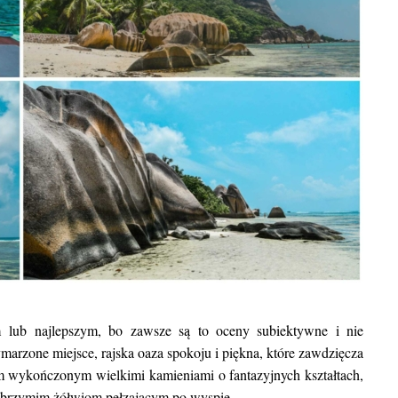
m lub najlepszym, bo zawsze są to oceny subiektywne i nie
BLOG POD
marzone miejsce, rajska oaza spokoju i piękna, które zawdzięcza
Egzotyczne wakacje we wrze
wykończonym wielkimi kamieniami o fantazyjnych kształtach,
gdzie warto się wybrać oraz
e olbrzymim żółwiom pełzającym po wyspie.