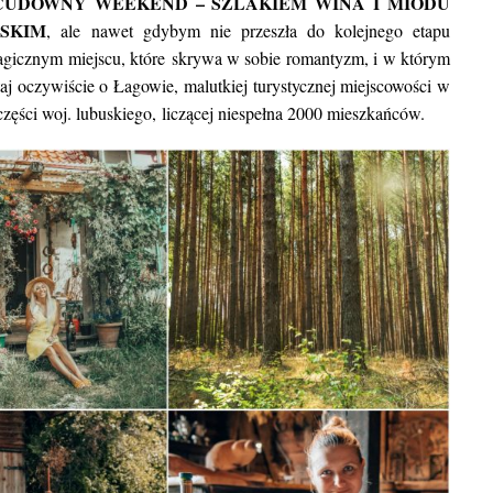
CUDOWNY WEEKEND – SZLAKIEM WINA I MIODU
miejsc, w których może
SKIM
, ale nawet gdybym nie przeszła do kolejnego etapu
gicznym miejscu, które skrywa w sobie romantyzm, i w którym
aj oczywiście o Łagowie, malutkiej turystycznej miejscowości w
zęści woj. lubuskiego, liczącej niespełna 2000 mieszkańców.
BLOG POD
Najpiękniejsze miasta w Indiac
warto w nich zob