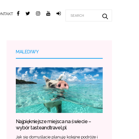
ONTAKT
MALEDIWY
Najpiękniejsze miejsca na świecie –
wybór tasteandtravel.pl
Jak się domyślacie planuję kolejne podróże i