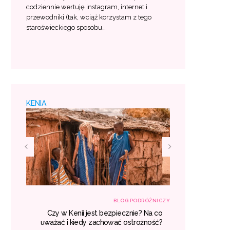
codziennie wertuję instagram, internet i
przewodniki (tak, wciąż korzystam z tego
staroświeckiego sposobu…
KENIA
RÓŻNICZY
BLOG PODRÓŻNICZY
śniu –
Czy w Kenii jest bezpiecznie? Na co
Egzotyczne
 lista
uważać i kiedy zachować ostrożność?
gdzie war