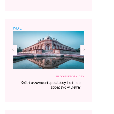
 padać
miejsc
INDIE
RÓŻNICZY
BLOG PODRÓŻNICZY
h – co
Krótki przewodnik po stolicy Indii – co
Egzotyczne
aczyć?
zobaczyć w Delhi?
gdzie war
miejsc