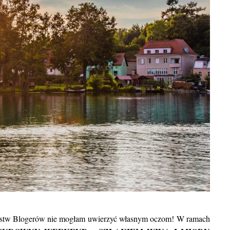
BLOG POD
Egzotyczne wakacje we wrze
rzostw Blogerów nie mogłam uwierzyć własnym oczom! W ramach
gdzie warto się wybrać oraz