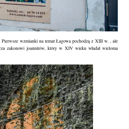
 Pierwsze wzmianki na temat Łagowa pochodzą z XIII w. , ale
cza zakonowi joannitów, który w XIV wieku władał wieloma