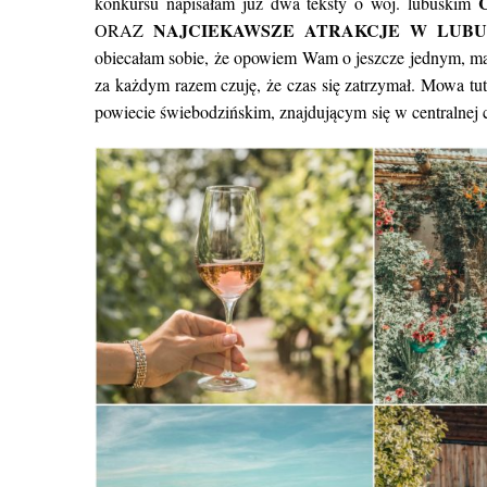
konkursu napisałam już dwa teksty o woj. lubuskim
NAJCIEKAWSZE ATRAKCJE W LUBU
ORAZ
obiecałam sobie, że opowiem Wam o jeszcze jednym, ma
za każdym razem czuję, że czas się zatrzymał. Mowa tut
powiecie świebodzińskim, znajdującym się w centralnej c