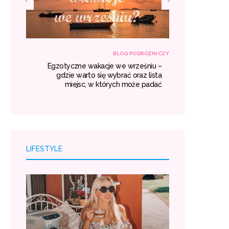
RÓŻNICZY
BLOG PODRÓŻNICZY
własną
Egzotyczne wakacje we wrześniu –
Transport z
róży i
gdzie warto się wybrać oraz lista
kosztuj
oszty.
miejsc, w których może padać
LIFESTYLE