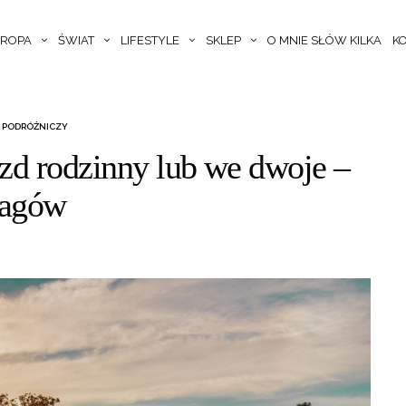
ROPA
ŚWIAT
LIFESTYLE
SKLEP
O MNIE SŁÓW KILKA
K
 PODRÓŻNICZY
azd rodzinny lub we dwoje –
agów