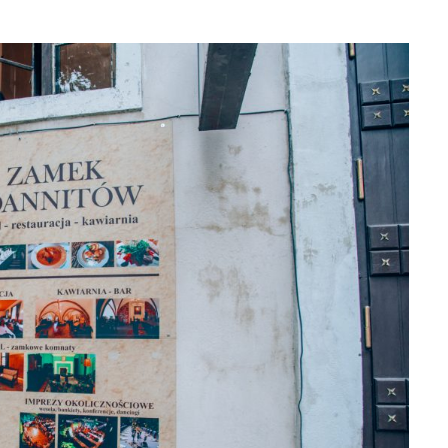
BLOG POD
Kuba. Wycieczka objazdowa: na 
rękę vs z biurem podróży. Plan pod
k