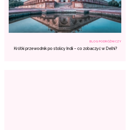
NICZY
BLOG PODRÓŻNICZY
ich
Krótki przewodnik po stolicy Indii – co zobaczyć w Delhi?
ć?