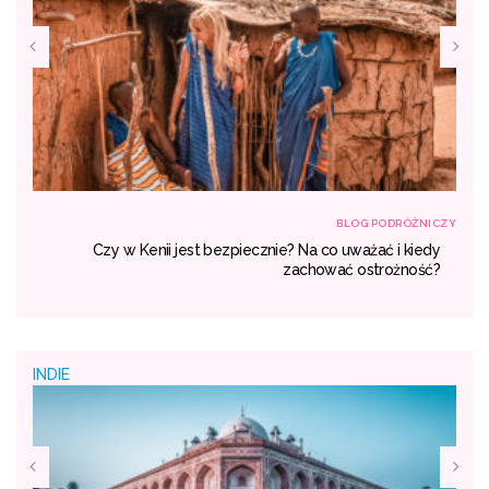
NICZY
BLOG PODRÓŻNICZY
się
Czy w Kenii jest bezpiecznie? Na co uważać i kiedy
dać
zachować ostrożność?
INDIE