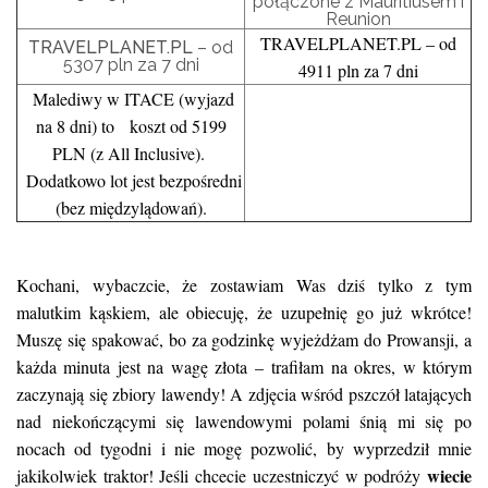
połączone z Mauritiusem i
Reunion
TRAVELPLANET.PL
– od
TRAVELPLANET.PL
– od
5307 pln za 7 dni
4911 pln za 7 dni
Malediwy w
ITACE
(wyjazd
na 8 dni) to koszt od 5199
PLN (z All Inclusive).
Dodatkowo lot jest bezpośredni
(bez międzylądowań).
Kochani, wybaczcie, że zostawiam Was dziś tylko z tym
malutkim kąskiem, ale obiecuję, że uzupełnię go już wkrótce!
Muszę się spakować, bo za godzinkę wyjeżdżam do Prowansji, a
każda minuta jest na wagę złota – trafiłam na okres, w którym
zaczynają się zbiory lawendy! A zdjęcia wśród pszczół latających
nad niekończącymi się lawendowymi polami śnią mi się po
nocach od tygodni i nie mogę pozwolić, by wyprzedził mnie
wiecie
jakikolwiek traktor! Jeśli chcecie uczestniczyć w podróży