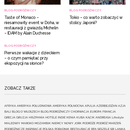
BLOG PODRÓŻNICZY
BLOG PODRÓŻNICZY
Taste of Monaco –
Tokio – co warto zobaczyć w
niesamowity event w Doha, w
stolicy Japonii?
restauracji z gwiazdą Michelin
– IDAM by Alain Duchesse
BLOG PODRÓŻNICZY
Pierwsze wakacje z dzieckiem
– o czym pamiętać przy
ekspozycji na słońce?
ZOBACZ TAKŻE
AFRYKA
AMERYKA POŁUDNIOWA
AMERYKA PÓŁNOCNA
APULIA
AZERBEJDŻAN
AZJA
BALI
BLOG O WŁOSZECH
BLOG PODRÓŻNICZY
CHORWACJA
EUROPA
FRANCJA
GRECJA
GRUZJA
HISZPANIA
HOTELE
INDIE
KENIA
KUBA
KĄCIK ANDREASA
Lifestyle
MALEDWIY
MAROKO
MOZAMBIK
NIEMCY
NOWY JORK
PODRÓŻE
PODRÓŻ MARZEŃ
PODRÓŻNICZE INSPIRACJE
POLSKA
PORADNIK
RESTAURACJE
RPA
SESZELE
SRI LANKA