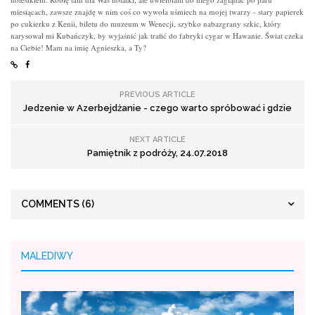
miesiącach, zawsze znajdę w nim coś co wywoła uśmiech na mojej twarzy - stary papierek
po cukierku z Kenii, biletu do muzeum w Wenecji, szybko nabazgrany szkic, który
narysował mi Kubańczyk, by wyjaśnić jak trafić do fabryki cygar w Hawanie. Świat czeka
na Ciebie! Mam na imię Agnieszka, a Ty?
PREVIOUS ARTICLE
Jedzenie w Azerbejdżanie - czego warto spróbować i gdzie
NEXT ARTICLE
Pamiętnik z podróży, 24.07.2018
COMMENTS
(6)
MALEDIWY