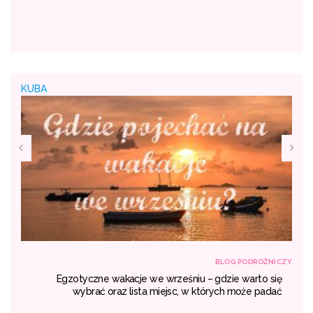
KUBA
NICZY
BLOG PODRÓŻNICZY
rem
Egzotyczne wakacje we wrześniu – gdzie warto się
ty.
wybrać oraz lista miejsc, w których może padać