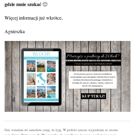
gdzie mnie szukać
🙂
Więcej informacji już wkrótce,
Agnieszka
Gdy wsiadam do samolotu czuję, że żyję. W podróż zawsze wyjeżdżam ze swoim
notesikiem. Robię tam dla Was notatki, ale uwielbiam do niego zaglądać po paru