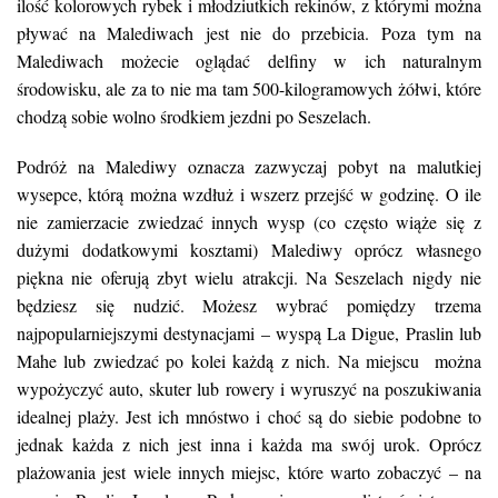
ilość kolorowych rybek i młodziutkich rekinów, z którymi można
pływać na Malediwach jest nie do przebicia. Poza tym na
Malediwach możecie oglądać delfiny w ich naturalnym
środowisku, ale za to nie ma tam 500-kilogramowych żółwi, które
chodzą sobie wolno środkiem jezdni po Seszelach.
Podróż na Malediwy oznacza zazwyczaj pobyt na malutkiej
wysepce, którą można wzdłuż i wszerz przejść w godzinę. O ile
nie zamierzacie zwiedzać innych wysp (co często wiąże się z
dużymi dodatkowymi kosztami) Malediwy oprócz własnego
piękna nie oferują zbyt wielu atrakcji. Na Seszelach nigdy nie
będziesz się nudzić. Możesz wybrać pomiędzy trzema
najpopularniejszymi destynacjami – wyspą La Digue, Praslin lub
Mahe lub zwiedzać po kolei każdą z nich. Na miejscu można
wypożyczyć auto, skuter lub rowery i wyruszyć na poszukiwania
idealnej plaży. Jest ich mnóstwo i choć są do siebie podobne to
jednak każda z nich jest inna i każda ma swój urok. Oprócz
plażowania jest wiele innych miejsc, które warto zobaczyć – na