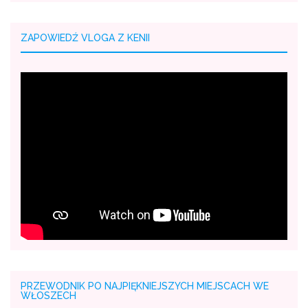
ZAPOWIEDŹ VLOGA Z KENII
PRZEWODNIK PO NAJPIĘKNIEJSZYCH MIEJSCACH WE
WŁOSZECH