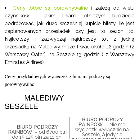
Ceny lotów są porównywalne
i zależą od wielu
czynników – jakimi liniami lotniczymi będziecie
podróżować, jak dużo wcześniej kupicie bilety, ile jest
zaplanowanych przesiadek, czy jest to sezon itd.
Najkrótszy i zazwyczaj najdroższy lot z jedną
przesiadką na Malediwy może trwać około 12 godzin (z
Warszawy Qatar), na Seszele 13 godzin ( z Warszawy
Emirates Airlines).
Ceny przykładowych wycieczek z biurami podróży są
porównywalne
MALEDIWY
SESZELE
BIURO PODRÓŻY
RAINBOW –
Nie ma
BIURO PODRÓŻY
wycieczki wyłącznie na
RAINBOW –
od 6700 pln
Seszele, a jedynie
do 15 125 pln za 11 dni