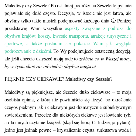
Malediwy czy Seszele? Po ostatniej podróży na Seszele to pytanie
pojawiało się dość często. Decyzja, w istocie nie jest łatwa, ale
obyśmy tylko takie musieli podejmować każdego dnia 🙂 Poniżej
przedstawię Wam wszystkie
aspekty związane z podróżą do
obydwu krajów: koszty, kwestie transportu, atrakcje turystyczne i
sportowe, a także postaram sie pokazać Wam jak wygląda
podróżowanie z dziećmi.
To Wy podejmujecie ostateczną decyzją,
ale jeśli chcecie usłyszeć moją radę to
zróbcie co w Waszej mocy,
by w życiu choć raz odwiedzić obydwa miejsca!
PIĘKNIE CZY CIEKAWIE? Malediwy czy Seszele?
Malediwy są piękniejsze, ale Seszele dużo ciekawsze – to moja
osobista opinia, z którą nie powinniście się liczyć, bo określenie
czegoś pięknym jak i ciekawym jest dramatycznie subiektywnym
stwierdzeniem. Przecież dla niektórych ciekawe jest łowienie ryb,
a dla innych czytanie książek (skąd się biorą Ci ludzie, ja pytam).
jedno jest jednak pewne – krystalicznie czysta, turkusowa woda i