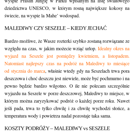
wyspie Praslin Junglę w Parku wpisanym na listę światowego
dziedzictwa UNESCO, w którym rosną największe kokosy na
świecie, na wyspie la Mahe’ wodospad.
MALEDIWY CZY SESZELE – KIEDY JECHAĆ
Bardzo możliwe, że Wasze rozterki szybko zostaną rozwiązane ze
względu na czas, w jakim możecie wziąć urlop.
Idealny okres na
wyjazd na Seszele jest pomiędzy kwietniem, a listopadem.
Natomiast najlepszy czas na podróż na Malediwy to miesiące
od stycznia do marca
, właśnie wtedy gdy na Seszelach trwa pora
deszczowa i choć deszczu jest niewiele, może być pochmurno i na
pewno będzie bardzo wilgotno. O ile nie polecam szczególnie
wyjazdu na Seszele w porze deszczowej, Malediwy to miejsce, w
którym można zaryzykować podróż o każdej porze roku. Nawet
jeśli pada, trwa to tylko chwilę i za chwilę wychodzi słońce, a
temperatura wody i powietrza nadal pozostaje taka sama.
KOSZTY PODRÓŻY – MALEDIWY vs SESZELE