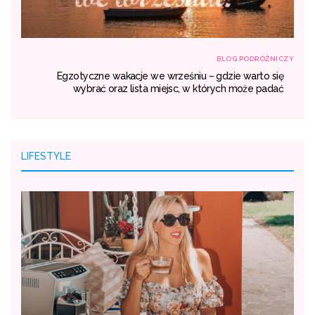
NICZY
BLOG PODRÓŻNICZY
rem
Egzotyczne wakacje we wrześniu – gdzie warto się
ty.
wybrać oraz lista miejsc, w których może padać
LIFESTYLE