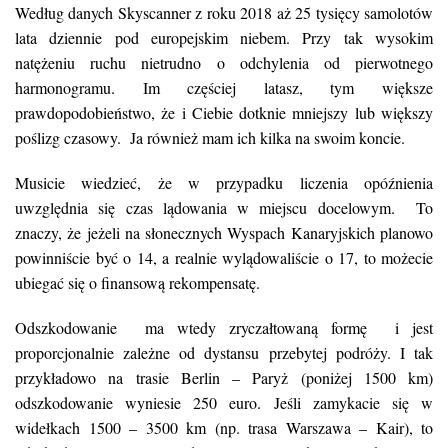
Według danych Skyscanner z roku 2018 aż 25 tysięcy samolotów
lata dziennie pod europejskim niebem. Przy tak wysokim
natężeniu ruchu nietrudno o odchylenia od pierwotnego
harmonogramu. Im częściej latasz, tym większe
prawdopodobieństwo, że i Ciebie dotknie mniejszy lub większy
poślizg czasowy. Ja również mam ich kilka na swoim koncie.
Musicie wiedzieć, że w przypadku liczenia opóźnienia
uwzględnia się czas lądowania w miejscu docelowym. To
znaczy, że jeżeli na słonecznych Wyspach Kanaryjskich planowo
powinniście być o 14, a realnie wylądowaliście o 17, to możecie
ubiegać się o finansową rekompensatę.
Odszkodowanie ma wtedy zryczałtowaną formę i jest
proporcjonalnie zależne od dystansu przebytej podróży. I tak
przykładowo na trasie Berlin – Paryż (poniżej 1500 km)
odszkodowanie wyniesie 250 euro. Jeśli zamykacie się w
widełkach 1500 – 3500 km (np. trasa Warszawa – Kair), to