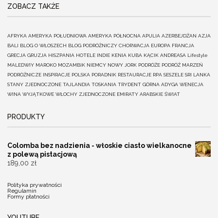
ZOBACZ TAKŻE
AFRYKA
AMERYKA POŁUDNIOWA
AMERYKA PÓŁNOCNA
APULIA
AZERBEJDŻAN
AZJA
BALI
BLOG O WŁOSZECH
BLOG PODRÓŻNICZY
CHORWACJA
EUROPA
FRANCJA
GRECJA
GRUZJA
HISZPANIA
HOTELE
INDIE
KENIA
KUBA
KĄCIK ANDREASA
Lifestyle
MALEDWIY
MAROKO
MOZAMBIK
NIEMCY
NOWY JORK
PODRÓŻE
PODRÓŻ MARZEŃ
PODRÓŻNICZE INSPIRACJE
POLSKA
PORADNIK
RESTAURACJE
RPA
SESZELE
SRI LANKA
STANY ZJEDNOCZONE
TAJLANDIA
TOSKANIA
TRYDENT GÓRNA ADYGA
WENECJA
WINA
WYJĄTKOWE
WŁOCHY
ZJEDNOCZONE EMIRATY ARABSKIE
ŚWIAT
PRODUKTY
Colomba bez nadzienia - włoskie ciasto wielkanocne
z polewą pistacjową
189,00
zł
Polityka prywatności
Regulamin
Formy płatności
YOUTUBE