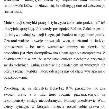
terminowość lotów, to zdarza się, że odbiegają one od założonego
scenariusza.
Mnie z racji specyfiki pracy i stylu życia takie „niespodzianki” też
okazyjnie spotykają. Jak wtedy postępuję? Różnie. Zależne jest to
od indywidualnej sytuacji i tego, jak bardzo napięty mam grafik.
Czasami walczę o swoje prawa jak lwica, a czasami po ludzku
odpuszczam – bo mam ważniejsze sprawy na głowie, bo
procedura jest zbyt skomplikowana a pani agentka nieuprzejma. Z
doświadczenia wiem, że same linie lotnicze niechętnie przyznają
się do uchybień. Lubią zasłaniać się działaniem sił wyższych lub
oferują różne „wabiki”, które odciągną nas od chęci wystąpienia o
odszkodowanie.
Powołując się na statystyki DelayFix 87% pasażerów nie zna
swoich praw, a 5 mld Euro rocznie przeznaczonych na
rekompensaty zostaje nieodebranych. Poniżej przedstawię Wam
cztery sytuacje, w których możecie rościć sobie prawa do