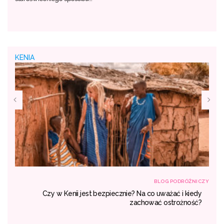
KENIA
NICZY
BLOG PODRÓŻNICZY
się
Czy w Kenii jest bezpiecznie? Na co uważać i kiedy
dać
zachować ostrożność?