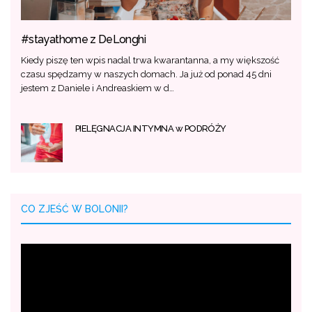
#stayathome z DeLonghi
Kiedy piszę ten wpis nadal trwa kwarantanna, a my większość
czasu spędzamy w naszych domach. Ja już od ponad 45 dni
jestem z Daniele i Andreaskiem w d…
PIELĘGNACJA INTYMNA w PODRÓŻY
CO ZJEŚĆ W BOLONII?