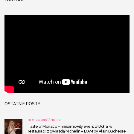
OSTATNIE POSTY
BLOG PODRÓŻNICZY
Taste of Monaco – niesamowity event w Doha, w
restauracji z gwiazdą Michelin – IDAM by Alain Duchesse