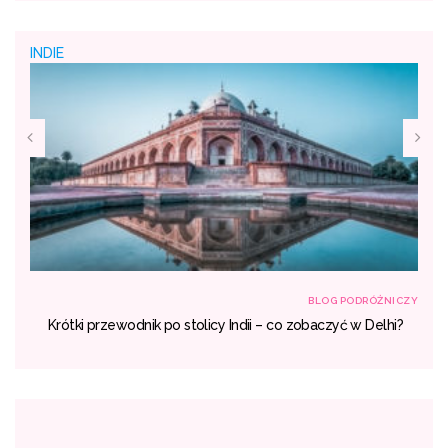
INDIE
NICZY
BLOG PODRÓŻNICZY
ich
Krótki przewodnik po stolicy Indii – co zobaczyć w Delhi?
ć?