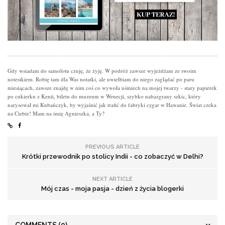
Gdy wsiadam do samolotu czuję, że żyję. W podróż zawsze wyjeżdżam ze swoim
notesikiem. Robię tam dla Was notatki, ale uwielbiam do niego zaglądać po paru
miesiącach, zawsze znajdę w nim coś co wywoła uśmiech na mojej twarzy - stary papierek
po cukierku z Kenii, biletu do muzeum w Wenecji, szybko nabazgrany szkic, który
narysował mi Kubańczyk, by wyjaśnić jak trafić do fabryki cygar w Hawanie. Świat czeka
na Ciebie! Mam na imię Agnieszka, a Ty?
PREVIOUS ARTICLE
Krótki przewodnik po stolicy Indii - co zobaczyć w Delhi?
NEXT ARTICLE
Mój czas - moja pasja - dzień z życia blogerki
COMMENTS
(0)