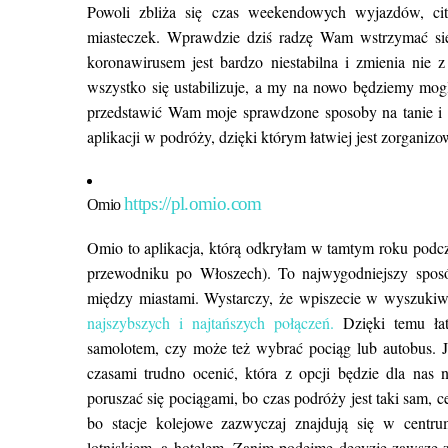
Powoli zbliża się czas weekendowych wyjazdów, cit
miasteczek. Wprawdzie dziś radzę Wam wstrzymać się
koronawirusem jest bardzo niestabilna i zmienia nie 
wszystko się ustabilizuje, a my na nowo będziemy mogl
przedstawić Wam moje sprawdzone sposoby na tanie i 
aplikacji w podróży, dzięki którym łatwiej jest zorganiz
https://pl.omio.com
Omio
Omio to aplikacja, którą odkryłam w tamtym roku podc
przewodniku po Włoszech). To najwygodniejszy spos
między miastami. Wystarczy, że wpiszecie w wyszukiwa
najszybszych i najtańszych połączeń.
Dzięki temu łat
samolotem, czy może też wybrać pociąg lub autobus. J
czasami trudno ocenić, która z opcji będzie dla nas 
poruszać się pociągami, bo czas podróży jest taki sam, c
bo stacje kolejowe zazwyczaj znajdują się w centr
lotniskiem, a hotelem. Zanim podejmę decyzję zawsze