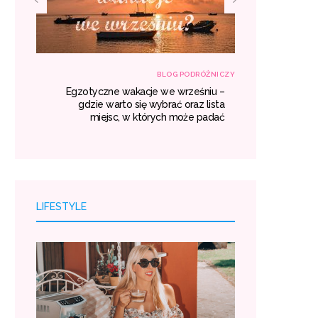
RÓŻNICZY
BLOG PODRÓŻNICZY
własną
Egzotyczne wakacje we wrześniu –
Transport z
róży i
gdzie warto się wybrać oraz lista
kosztuj
oszty.
miejsc, w których może padać
LIFESTYLE