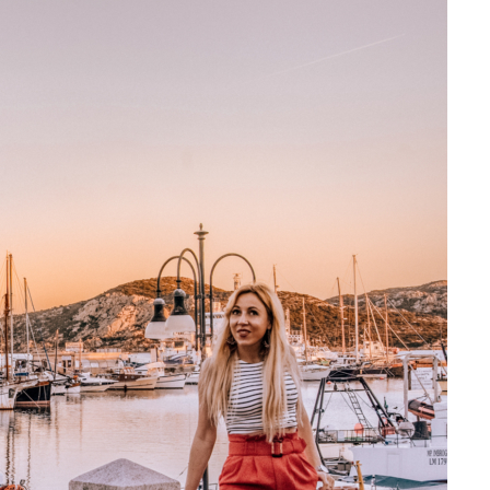
BLOG POD
Egzotyczne wakacje we wrze
gdzie warto się wybrać oraz