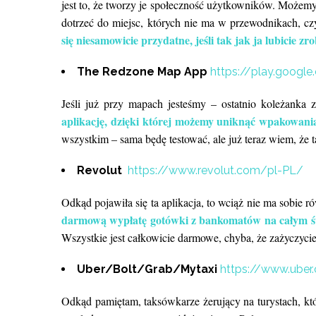
jest to, że tworzy je społeczność użytkowników. Możem
dotrzeć do miejsc, których nie ma w przewodnikach, c
się niesamowicie przydatne, jeśli tak jak ja lubicie zro
The Redzone Map App
https://play.googl
Jeśli już przy mapach jesteśmy – ostatnio koleżanka 
aplikację, dzięki której możemy uniknąć wpakowania
wszystkim – sama będę testować, ale już teraz wiem, że ta
Revolut
https://www.revolut.com/pl-PL/
Odkąd pojawiła się ta aplikacja, to wciąż nie ma sobie r
darmową wypłatę gotówki z bankomatów na całym ś
Wszystkie jest całkowicie darmowe, chyba, że zażyczyci
Uber/Bolt/Grab/Mytaxi
https://www.uber
Odkąd pamiętam, taksówkarze żerujący na turystach, któr