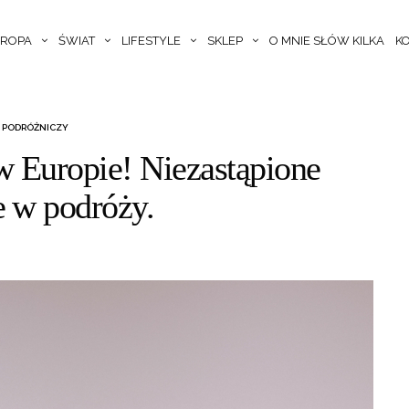
ROPA
ŚWIAT
LIFESTYLE
SKLEP
O MNIE SŁÓW KILKA
K
 PODRÓŻNICZY
 Europie! Niezastąpione
e w podróży.