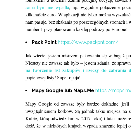
sama bym nie wpadła
, np. wygodne połączenie poci
kilkanaście euro. W aplikacji nie tylko można wyszukać p
nam pasuje, bez skakania po poszczególnych stronach i
number 1 przy planowaniu każdej podróży po Europie!
Pack Point
https://www.packpnt.com/
Jak wiecie, jestem mistrzem pakowania się w bagaż po
Niestety nie zawsze tak było – jestem zdania, że spr
na tworzenie list zakupów i rzeczy do zabrania
papierowej listy! Super opcja!
Mapy Google lub Maps.Me
https://maps.m
Mapy Google od zawsze były bardzo dokładne, jeśli c
uwzględnieniem korków. Są jednak takie miejsca na św
Kubie, którą odwiedziłam w 2017 roku) i tutaj możem
dość, że w niektórych krajach wypada znacznie lepiej 