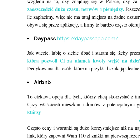
względu na to, czy znajduję się w Polsce, czy za 
zaoszczędzić dużo czasu, nerwów i pieniędzy.
Jeszcz
ile zapłacimy, więc nie ma tutaj miejsca na żadne oszus
obywa się przez aplikację, a firmy te bardzo często ofer
Daypass
https://daypassapp.com/
Jak wiecie, lubię o siebie dbać i staram się, żeby pr
która pozwoli Ci za ułamek kwoty wejść na dzie
Dedykowana dla osób, które na przykład szukają idealneg
Airbnb
To ciekawa opcja dla tych, którzy chcą skorzystać z in
łączy właścicieli mieszkań i domów z potencjalnymi 
kt
chętnie opowiedzą Ci o okol
Często ceny i warunki są dużo korzystniejsze niż na 
link, który zapewni Wam 110 zł zniżki na pierwszą reze