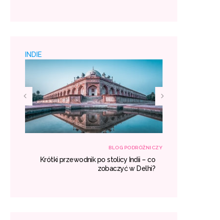
 padać
miejsc
INDIE
RÓŻNICZY
BLOG PODRÓŻNICZY
h – co
Krótki przewodnik po stolicy Indii – co
Egzotyczne
aczyć?
zobaczyć w Delhi?
gdzie war
miejsc