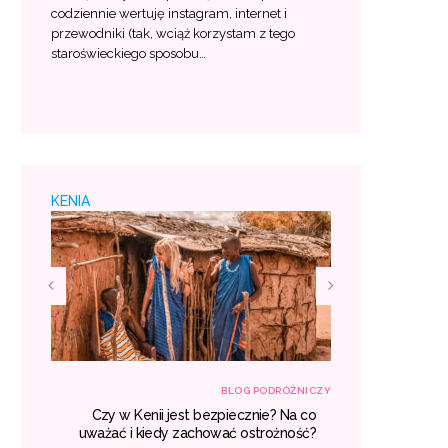
codziennie wertuję instagram, internet i
przewodniki (tak, wciąż korzystam z tego
staroświeckiego sposobu…
KENIA
RÓŻNICZY
BLOG PODRÓŻNICZY
śniu –
Czy w Kenii jest bezpiecznie? Na co
Egzotyczne
 lista
uważać i kiedy zachować ostrożność?
gdzie war