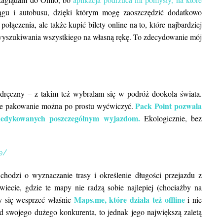
ągu i autobusu, dzięki którym mogę zaoszczędzić dodatkowo
ołączenia, ale także kupić bilety online na to, które najbardziej
 wyszukiwania wszystkiego na własną rękę. To zdecydowanie mój
BLOG POD
Kuba. Wycieczka objazdowa: na 
rękę vs z biurem podróży. Plan pod
k
dręczny – z takim też wybrałam się w podróż dookoła świata.
Pack Point pozwala
awne pakowanie można po prostu wyćwiczyć.
 dedykowanych poszczególnym wyjazdom.
Ekologicznie, bez
e/
hodzi o wyznaczanie trasy i określenie długości przejazdu z
iecie, gdzie te mapy nie radzą sobie najlepiej (chociażby na
Maps.me, które działa też offline
y się wesprzeć właśnie
i nie
od swojego dużego konkurenta, to jednak jego największą zaletą