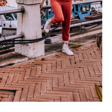
miejsc, w których może
BLOG POD
Najpiękniejsze miasta w Indiac
warto w nich zob