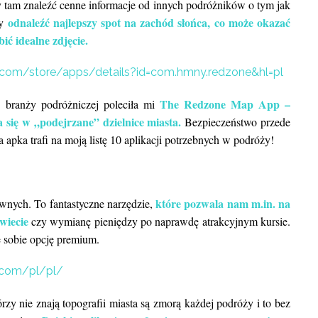
y tam znaleźć cenne informacje od innych podróżników o tym jak
odnaleźć najlepszy spot na zachód słońca, co może okazać
zy
bić idealne zdjęcie.
e.com/store/apps/details?id=com.hmny.redzone&hl=pl
The Redzone Map App –
z branży podróżniczej poleciła mi
 się w „podejrzane” dzielnice miasta.
Bezpieczeństwo przede
 apka trafi na moją listę 10 aplikacji potrzebnych w podróży!
które pozwala nam m.in. na
ównych. To fantastyczne narzędzie,
wiecie
czy wymianę pieniędzy po naprawdę atrakcyjnym kursie.
e sobie opcję premium.
.com/pl/pl/
zy nie znają topografii miasta są zmorą każdej podróży i to bez