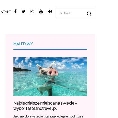
ONTAKT
MALEDIWY
Najpiękniejsze miejsca na świecie –
wybór tasteandtravel.pl
Jak się domyślacie planuję kolejne podróże i