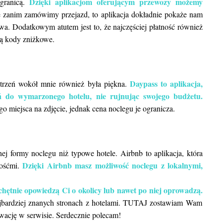
Dzięki aplikacjom oferującym przewozy możemy
granicą.
e zanim zamówimy przejazd, to aplikacja dokładnie pokaże nam
twa. Dodatkowym atutem jest to, że najczęściej płatność również
ują kody zniżkowe.
Daypass to aplikacja,
zestrzeń wokół mnie również była piękna.
ń do wymarzonego hotelu, nie rujnując swojego budżetu.
o miejsca na zdjęcie, jednak cena noclegu je ogranicza.
nej formy noclegu niż typowe hotele. Airbnb to aplikacja, która
Dzięki Airbnb masz możliwość noclegu z lokalnymi,
gośćmi.
órzy
icy lub nawet po niej oprowadzą.
najbardziej znanych stronach z hotelami. TUTAJ zostawiam Wam
rwację w serwisie. Serdecznie polecam!