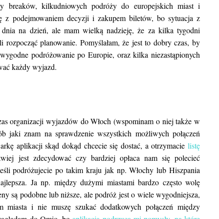
y breaków, kilkudniowych podróży do europejskich miast i
 z podejmowaniem decyzji i zakupem biletów, bo sytuacja z
z dnia na dzień, ale mam wielką nadzieję, że za kilka tygodni
i rozpocząć planowanie. Pomyślałam, że jest to dobry czas, by
wygodne podróżowanie po Europie, oraz kilka niezastąpionych
ować każdy wyjazd.
zas organizacji wyjazdów do Włoch (wspominam o niej także w
ób jaki znam na sprawdzenie wszystkich możliwych połączeń
rkę aplikacji skąd dokąd chcecie się dostać, a otrzymacie
listę
wiej jest zdecydować czy bardziej opłaca nam się polecieć
eśli podróżujecie po takim kraju jak np. Włochy lub Hiszpania
najlepsza. Ja np. między dużymi miastami bardzo często wolę
eny są podobne lub niższe, ale podróż jest o wiele wygodniejsza,
um miasta i nie muszę szukać dodatkowych połączeń między
 zaglądam do Omio, bo
aplikacja podrzuca mi pomysły, na które