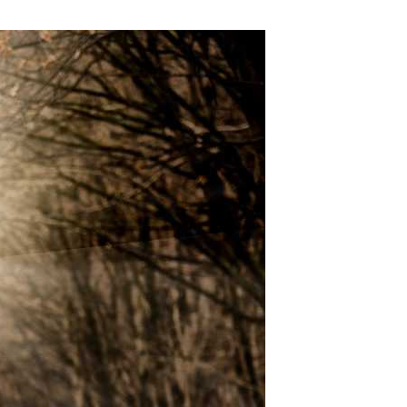
BLOG POD
Kuba. Wycieczka objazdowa: na 
rękę vs z biurem podróży. Plan pod
k