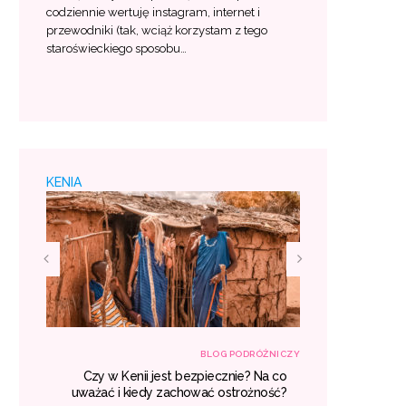
codziennie wertuję instagram, internet i
przewodniki (tak, wciąż korzystam z tego
staroświeckiego sposobu…
KENIA
RÓŻNICZY
BLOG PODRÓŻNICZY
śniu –
Czy w Kenii jest bezpiecznie? Na co
Egzotyczne
 lista
uważać i kiedy zachować ostrożność?
gdzie war