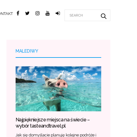
ONTAKT
MALEDIWY
Najpiękniejsze miejsca na świecie –
wybór tasteandtravel.pl
Jak się domyślacie planuję kolejne podróże i