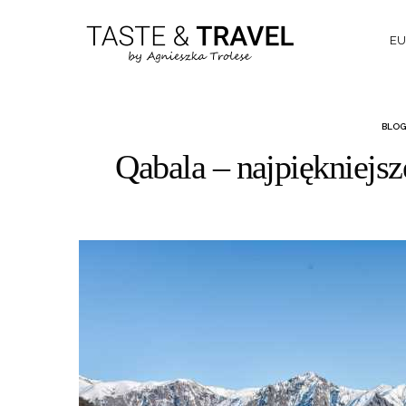
EU
BLOG
Qabala – najpiękniejs