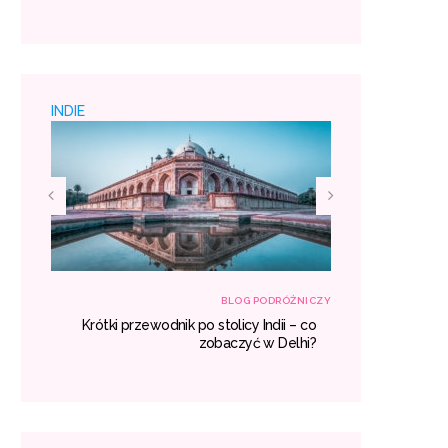
 padać
miejsc
INDIE
RÓŻNICZY
BLOG PODRÓŻNICZY
h – co
Krótki przewodnik po stolicy Indii – co
Egzotyczne
aczyć?
zobaczyć w Delhi?
gdzie war
miejsc