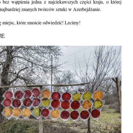
 bez wątpienia jedna z najciekawszych części kraju, o której
miejsc, w których może
e najbardziej znanych twórców sztuki w Azerbejdżanie.
 miejsc, które musicie odwiedzić! Lecimy!
JE
BLOG POD
Najpiękniejsze miasta w Indiac
warto w nich zob