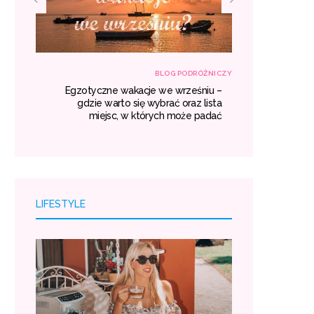
RÓŻNICZY
BLOG PODRÓŻNICZY
własną
Egzotyczne wakacje we wrześniu –
Transport z
róży i
gdzie warto się wybrać oraz lista
kosztuj
oszty.
miejsc, w których może padać
LIFESTYLE