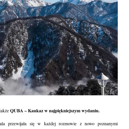
QUBA – Kaukaz w najpiękniejszym wydaniu.
 także
BLOG POD
Egzotyczne wakacje we wrze
ala przewijała się w każdej rozmowie z nowo poznanymi
gdzie warto się wybrać oraz