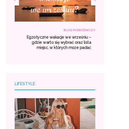
RÓŻNICZY
BLOG PODRÓŻNICZY
własną
Egzotyczne wakacje we wrześniu –
Transport z
róży i
gdzie warto się wybrać oraz lista
kosztuj
oszty.
miejsc, w których może padać
LIFESTYLE