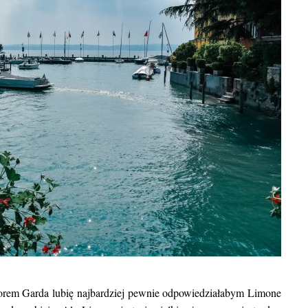
BLOG POD
Egzotyczne wakacje we wrze
ziorem Garda lubię najbardziej pewnie odpowiedziałabym Limone
gdzie warto się wybrać oraz