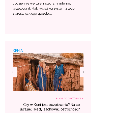
codziennie wertuję instagram, internet i
przewodniki (tak, wciąż korzystam z tego
staroświeckiego sposobu…
KENIA
RÓŻNICZY
BLOG PODRÓŻNICZY
śniu –
Czy w Kenii jest bezpiecznie? Na co
Egzotyczne
 lista
uważać i kiedy zachować ostrożność?
gdzie war