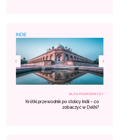
 padać
miejsc
INDIE
RÓŻNICZY
BLOG PODRÓŻNICZY
h – co
Krótki przewodnik po stolicy Indii – co
Egzotyczne
aczyć?
zobaczyć w Delhi?
gdzie war
miejsc