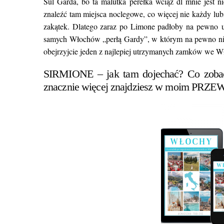
Sul Garda, bo ta malutka perełka wciąż dl mnie jest n
znaleźć tam miejsca noclegowe, co więcej nie każdy l
zakątek. Dlatego zaraz po Limone padłoby na pewno u
samych Włochów „perłą Gardy”, w którym na pewno nie 
obejrzyjcie jeden z najlepiej utrzymanych zamków we Wł
SIRMIONE – jak tam dojechać? Co zobac
znacznie więcej znajdziesz w moim
PRZE