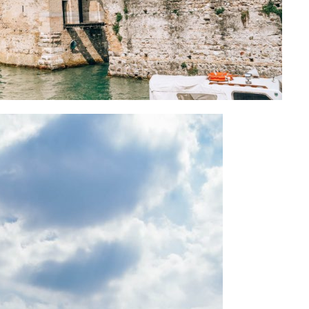
BLOG POD
Kuba. Wycieczka objazdowa: na 
rękę vs z biurem podróży. Plan pod
k