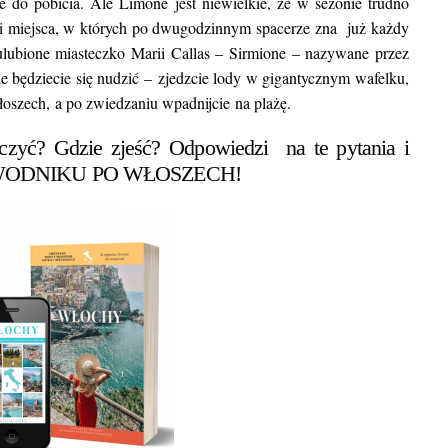
ie do pobicia. Ale Limone jest niewielkie, że w sezonie trudno
miejsc, w których może
ubi miejsca, w których po dwugodzinnym spacerze zna już każdy
lubione miasteczko Marii Callas – Sirmione – nazywane przez
będziecie się nudzić – zjedzcie lody w gigantycznym wafelku,
oszech, a po zwiedzaniu wpadnijcie na plażę.
zyć? Gdzie zjeść? Odpowiedzi na te pytania i
WODNIKU PO WŁOSZECH
!
BLOG POD
Najpiękniejsze miasta w Indiac
warto w nich zob