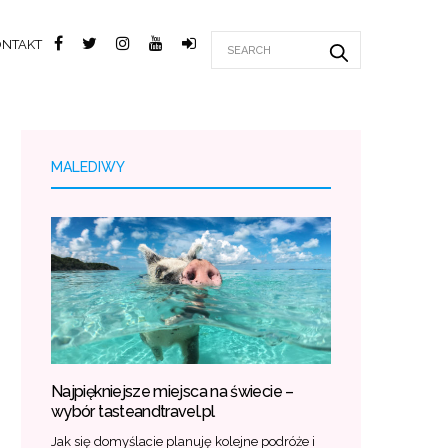
ONTAKT
MALEDIWY
Najpiękniejsze miejsca na świecie –
wybór tasteandtravel.pl
Jak się domyślacie planuję kolejne podróże i