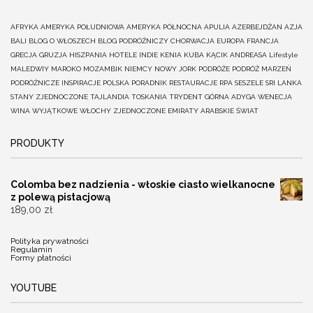
AFRYKA
AMERYKA POŁUDNIOWA
AMERYKA PÓŁNOCNA
APULIA
AZERBEJDŻAN
AZJA
BALI
BLOG O WŁOSZECH
BLOG PODRÓŻNICZY
CHORWACJA
EUROPA
FRANCJA
GRECJA
GRUZJA
HISZPANIA
HOTELE
INDIE
KENIA
KUBA
KĄCIK ANDREASA
Lifestyle
MALEDWIY
MAROKO
MOZAMBIK
NIEMCY
NOWY JORK
PODRÓŻE
PODRÓŻ MARZEŃ
PODRÓŻNICZE INSPIRACJE
POLSKA
PORADNIK
RESTAURACJE
RPA
SESZELE
SRI LANKA
STANY ZJEDNOCZONE
TAJLANDIA
TOSKANIA
TRYDENT GÓRNA ADYGA
WENECJA
WINA
WYJĄTKOWE
WŁOCHY
ZJEDNOCZONE EMIRATY ARABSKIE
ŚWIAT
PRODUKTY
Colomba bez nadzienia - włoskie ciasto wielkanocne
z polewą pistacjową
189,00
zł
Polityka prywatności
Regulamin
Formy płatności
YOUTUBE