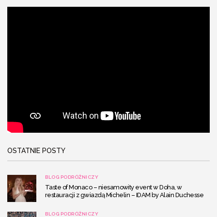
OSTATNIE POSTY
BLOG PODRÓŻNICZY
Taste of Monaco – niesamowity event w Doha, w
restauracji z gwiazdą Michelin – IDAM by Alain Duchesse
BLOG PODRÓŻNICZY