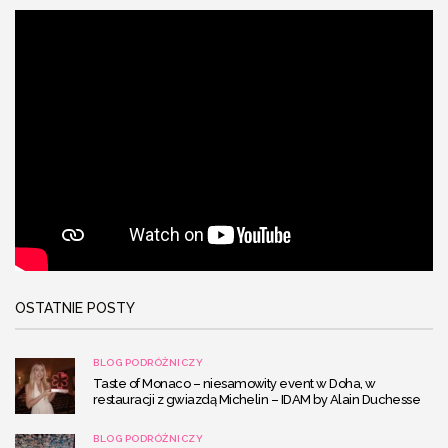
OSTATNIE POSTY
BLOG PODRÓŻNICZY
Taste of Monaco – niesamowity event w Doha, w
restauracji z gwiazdą Michelin – IDAM by Alain Duchesse
BLOG PODRÓŻNICZY