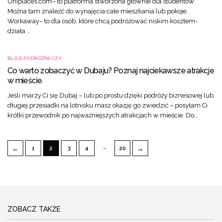
Uniplaces.com– to platforma stworzona głównie dla studentów.
Można tam znaleźć do wynajęcia całe mieszkania lub pokoje.
Workaway– to dla osób, które chcą podróżować niskim kosztem-
działa …
BLOG PODRÓŻNICZY
Co warto zobaczyć w Dubaju? Poznaj najciekawsze atrakcje
w mieście.
Jeśli marzy Ci się Dubaj – lub po prostu dzięki podróży biznesowej lub
długiej przesiadki na lotnisku masz okazję go zwiedzić – posyłam Ci
krótki przewodnik po najważniejszych atrakcjach w mieście. Do…
…
←
→
1
2
3
4
20
ZOBACZ TAKŻE