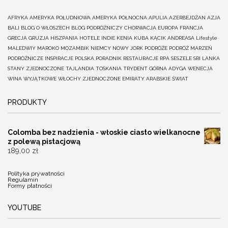
AFRYKA
AMERYKA POŁUDNIOWA
AMERYKA PÓŁNOCNA
APULIA
AZERBEJDŻAN
AZJA
BALI
BLOG O WŁOSZECH
BLOG PODRÓŻNICZY
CHORWACJA
EUROPA
FRANCJA
GRECJA
GRUZJA
HISZPANIA
HOTELE
INDIE
KENIA
KUBA
KĄCIK ANDREASA
Lifestyle
MALEDWIY
MAROKO
MOZAMBIK
NIEMCY
NOWY JORK
PODRÓŻE
PODRÓŻ MARZEŃ
PODRÓŻNICZE INSPIRACJE
POLSKA
PORADNIK
RESTAURACJE
RPA
SESZELE
SRI LANKA
STANY ZJEDNOCZONE
TAJLANDIA
TOSKANIA
TRYDENT GÓRNA ADYGA
WENECJA
WINA
WYJĄTKOWE
WŁOCHY
ZJEDNOCZONE EMIRATY ARABSKIE
ŚWIAT
PRODUKTY
Colomba bez nadzienia - włoskie ciasto wielkanocne
z polewą pistacjową
189,00
zł
Polityka prywatności
Regulamin
Formy płatności
YOUTUBE