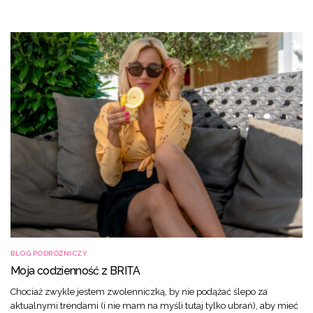
BLOG PODRÓŻNICZY
Moja codzienność z BRITA
Chociaż zwykle jestem zwolenniczką, by nie podążać ślepo za
aktualnymi trendami (i nie mam na myśli tutaj tylko ubrań), aby mieć