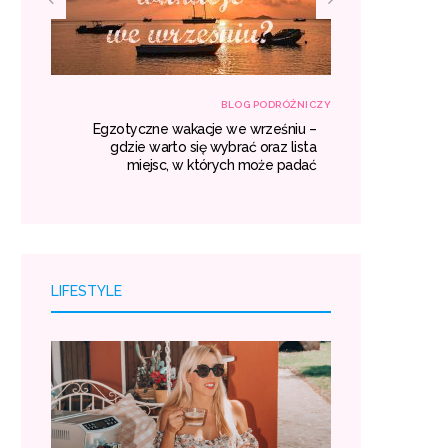
RÓŻNICZY
BLOG PODRÓŻNICZY
własną
Egzotyczne wakacje we wrześniu –
Transport z
róży i
gdzie warto się wybrać oraz lista
kosztuj
oszty.
miejsc, w których może padać
LIFESTYLE