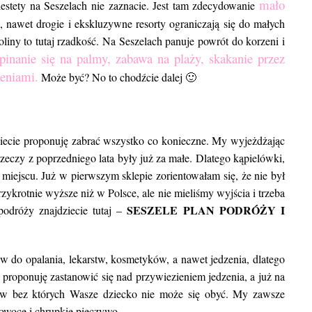
mało
iestety na Seszelach nie zaznacie. Jest tam zdecydowanie
, nawet drogie i ekskluzywne resorty ograniczają się do małych
liny to tutaj rzadkość. Na Seszelach panuje powrót do korzeni i
pinanie się na palmy, zabawa na plaży, skakanie przez
eniami.
Może być? No to chodźcie dalej 🙂
świecie proponuję zabrać wszystko co konieczne. My wyjeżdżając
rzeczy z poprzedniego lata były już za małe. Dlatego kąpielówki,
miejscu. Już w pierwszym sklepie zorientowałam się, że nie był
zykrotnie wyższe niż w Polsce, ale nie mieliśmy wyjścia i trzeba
SESZELE PLAN PODRÓŻY I
podróży znajdziecie tutaj –
 do opalania, lekarstw, kosmetyków, a nawet jedzenia, dlatego
 proponuję zastanowić się nad przywiezieniem jedzenia, a już na
ów bez których Wasze dziecko nie może się obyć. My zawsze
 owoce i chrupkie pieczywo.