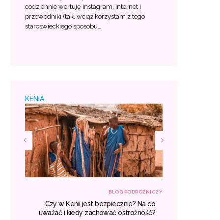
codziennie wertuję instagram, internet i
przewodniki (tak, wciąż korzystam z tego
staroświeckiego sposobu…
KENIA
RÓŻNICZY
BLOG PODRÓŻNICZY
śniu –
Czy w Kenii jest bezpiecznie? Na co
Egzotyczne
 lista
uważać i kiedy zachować ostrożność?
gdzie war