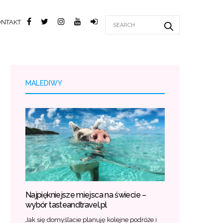
ONTAKT
MALEDIWY
Najpiękniejsze miejsca na świecie –
wybór tasteandtravel.pl
Jak się domyślacie planuję kolejne podróże i