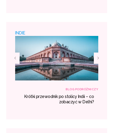
 padać
miejsc
INDIE
RÓŻNICZY
BLOG PODRÓŻNICZY
h – co
Krótki przewodnik po stolicy Indii – co
Egzotyczne
aczyć?
zobaczyć w Delhi?
gdzie war
miejsc