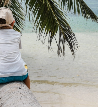
miejsc, w których może
BLOG POD
Najpiękniejsze miasta w Indiac
warto w nich zob