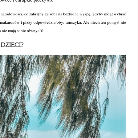
 narodowości) co zabrałby ze sobą na bezludną wyspę, gdyby mógł wybrać
y makaronów i pizzy odpowiedziałoby: tuńczyka. Ale niech ten pomysł nie
h!
h nie mają sobie równyc
DZIECI?