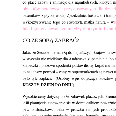
co place zabaw i animacje dla najmłodszych, których n
obiektów hotelowych przystosowanych dla dzieci
baseników z płytką wodą. Zjeżdżalnie, huśtawki i trampo
s
wykorzystywanie tego co stworzyła matka natura – w
fale i gra w chowanego między olbrzymimi kami
CO ZE SOBĄ ZABRAĆ?
Jako, że Seszele nie należą do najtańszych krajów na 
w styczniu nie mieliśmy dla Andreaska zupełnie nic, bo 
klapeczki i plażowe spodenki postawiliśmy kupić mu na 
to najlepszy pomysł – ceny w supermarketach są nawet tr
było tyle zapłacić. (Osobny wpis dotyczący kosztów 
KOSZTY DZIEŃ PO DNIU
).
Wysokie ceny dotyczą także zabawek plażowych, kremów
jeśli planujecie stołowanie się w domu całkiem poważnie
pewno słoiczków, mleka w proszku i innych produkt
pakujemy ze sobą przekąski, krakersy, batoniki, suszone