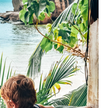
BLOG POD
Kuba. Wycieczka objazdowa: na 
rękę vs z biurem podróży. Plan pod
k