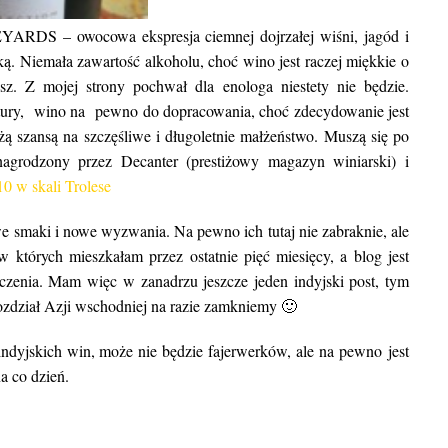
EYARDS
– owocowa ekspresja ciemnej dojrzałej wiśni, jagód i
ką. Niemała zawartość alkoholu, choć wino jest raczej miękkie o
z. Z mojej strony pochwał dla enologa niestety nie będzie.
uktury, wino na pewno do dopracowania, choć zdecydowanie jest
ą szansą na szczęśliwe i długoletnie małżeństwo. Muszą się po
nagrodzony przez Decanter (prestiżowy magazyn winiarski) i
10 w skali Trolese
owe smaki i nowe wyzwania. Na pewno ich tutaj nie zabraknie, ale
 których mieszkałam przez ostatnie pięć miesięcy, a blog jest
zenia. Mam więc w zanadrzu jeszcze jeden indyjski post, tym
ozdział Azji wschodniej na razie zamkniemy 🙂
e indyjskich win, może nie będzie fajerwerków, ale na pewno jest
a co dzień.