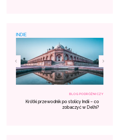
 padać
miejsc
INDIE
RÓŻNICZY
BLOG PODRÓŻNICZY
h – co
Krótki przewodnik po stolicy Indii – co
Egzotyczne
aczyć?
zobaczyć w Delhi?
gdzie war
miejsc