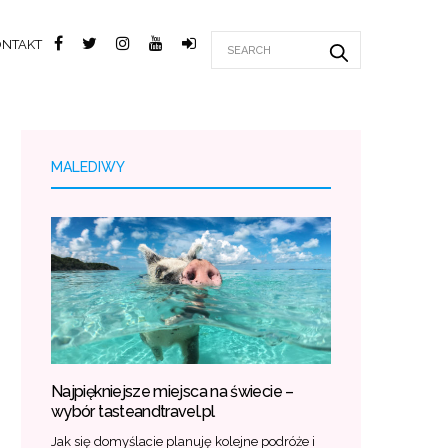
ONTAKT
MALEDIWY
Najpiękniejsze miejsca na świecie –
wybór tasteandtravel.pl
Jak się domyślacie planuję kolejne podróże i