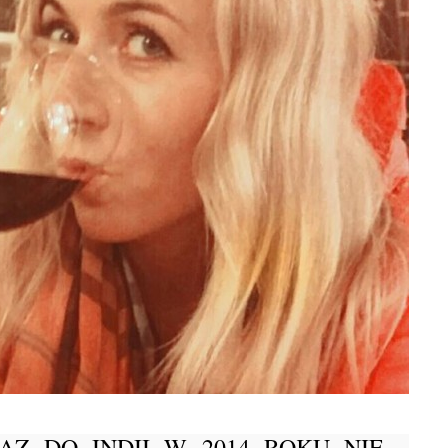
BLOG POD
Egzotyczne wakacje we wrze
gdzie warto się wybrać oraz
AZ DO INDII W 2014 ROKU NIE