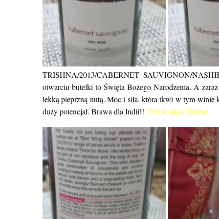
TRISHNA/2013/CABERNET SAUVIGNON/NASH
otwarciu butelki to Święta Bożego Narodzenia. A zara
lekką pieprzną nutą. Moc i siła, która tkwi w tym winie 
duży potencjał. Brawa dla Indii!!
7/10 w skali Trolese