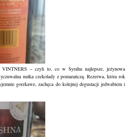
BLOG POD
Kuba. Wycieczka objazdowa: na 
rękę vs z biurem podróży. Plan pod
k
K VINTNERS
– czyli to, co w Syrahu najlepsze, jeżynowa
wyczuwalna nutka czekolady z pomarańczą. Rezerwa, która rok
zyjemnie gorzkawe, zachęca do kolejnej degustacji jedwabiem i