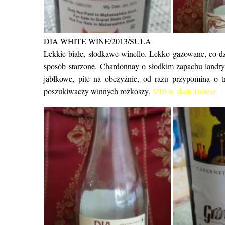
DIA WHITE WINE/2013/SULA
Lekkie białe, słodkawe winello. Lekko gazowane, co d
sposób starzone. Chardonnay o słodkim zapachu landry
jabłkowe, pite na obczyźnie, od razu przypomina o 
poszukiwaczy winnych rozkoszy.
5/10 w skali Trolese