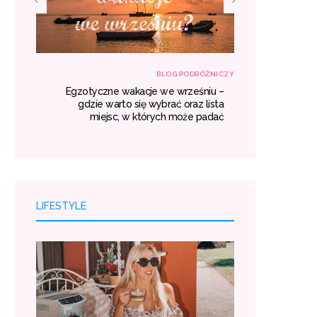
RÓŻNICZY
BLOG PODRÓŻNICZY
własną
Egzotyczne wakacje we wrześniu –
Transport z
róży i
gdzie warto się wybrać oraz lista
kosztuj
oszty.
miejsc, w których może padać
LIFESTYLE