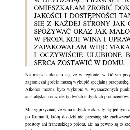
OMIESZKAŁAM ZROBIĆ DO
JAKOŚCI I DOSTĘPNOŚCI T
SIĘ Z KAŻDEJ STRONY JAK 
SPOŻYWAĆ ORAZ JAK MAŁO
W PRODUKCJI WINA I UPRA
ZAPAKOWAŁAM WIĘC MAKARO
I OCZYWIŚCIE ULUBIONE 
SERCA ZOSTAWIĆ W DOMU.
Na miejscu okazało się, że w regionie, w którym przy
zagraniczni goście muszą wykupić specjalną przepustkę,
Alkohol można było wykupić w wyznaczonych punktac
australijskich oraz oferty dwóch indyjskich producentów.
Muszę przyznać, że wina indyjskie okazały się jednym 
po Rumunii, którą do dziś nie przestaję się zachwyca
prostoty ani francuskiego polotu, ale na pewno są to szc