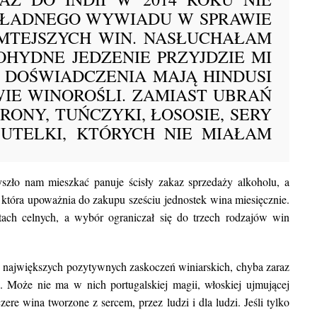
miejsc, w których może
KŁADNEGO WYWIADU W SPRAWIE
AMTEJSZYCH WIN. NASŁUCHAŁAM
OHYDNE JEDZENIE PRZYJDZIE MI
 DOŚWIADCZENIA MAJĄ HINDUSI
WIE WINOROŚLI. ZAMIAST UBRAŃ
NY, TUŃCZYKI, ŁOSOSIE, SERY
BUTELKI, KTÓRYCH NIE MIAŁAM
szło nam mieszkać panuje ścisły zakaz sprzedaży alkoholu, a
 która upoważnia do zakupu sześciu jednostek wina miesięcznie.
BLOG POD
h celnych, a wybór ograniczał się do trzech rodzajów win
Najpiękniejsze miasta w Indiac
warto w nich zob
z największych pozytywnych zaskoczeń winiarskich, chyba zaraz
ć. Może nie ma w nich portugalskiej magii, włoskiej ujmującej
zere wina tworzone z sercem, przez ludzi i dla ludzi. Jeśli tylko