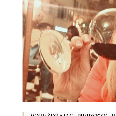
WYJEŻDŻAJĄC PIERWSZY R