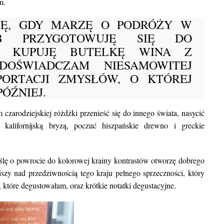
m.
Ę, GDY MARZĘ O PODRÓŻY W
B PRZYGOTOWUJĘ SIĘ DO
Y KUPUJĘ BUTELKĘ WINA Z
OŚWIADCZAM NIESAMOWITEJ
PORTACJI ZMYSŁÓW, O KTÓREJ
ÓŹNIEJ.
 czarodziejskiej różdżki przenieść się do innego świata, nasycić
, kalifornijską bryzą, poczuć hiszpańskie drewno i greckie
lę o powrocie do kolorowej krainy kontrastów otworzę dobrego
szy nad przedziwnością tego kraju pełnego sprzeczności, który
, które degustowałam, oraz krótkie notatki degustacyjne.