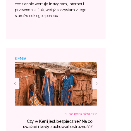
codziennie wertuję instagram, internet i
przewodniki (tak, wciąż korzystam z tego
staroświeckiego sposobu…
KENIA
RÓŻNICZY
BLOG PODRÓŻNICZY
śniu –
Czy w Kenii jest bezpiecznie? Na co
Egzotyczne
 lista
uważać i kiedy zachować ostrożność?
gdzie war