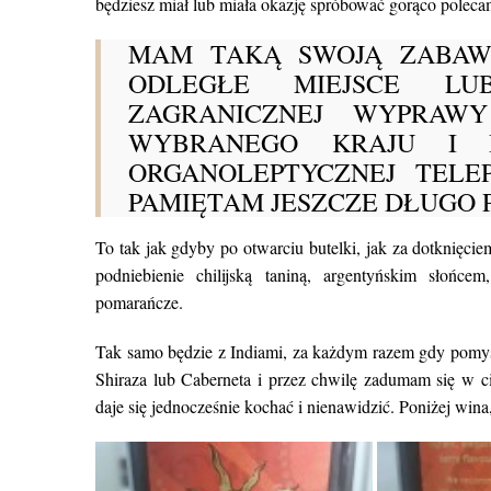
będziesz miał lub miała okazję spróbować gorąco poleca
MAM TAKĄ SWOJĄ ZABAW
ODLEGŁE MIEJSCE LU
ZAGRANICZNEJ WYPRAW
WYBRANEGO KRAJU I D
ORGANOLEPTYCZNEJ TELE
PAMIĘTAM JESZCZE DŁUGO P
To tak jak gdyby po otwarciu butelki, jak za dotknięciem
podniebienie chilijską taniną, argentyńskim słońcem
pomarańcze.
Tak samo będzie z Indiami, za każdym razem gdy pomyś
Shiraza lub Caberneta i przez chwilę zadumam się w ci
daje się jednocześnie kochać i nienawidzić. Poniżej wina