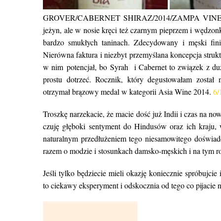
GROVER/CABERNET SHIRAZ/2014/ZAMPA VIN
jeżyn, ale w nosie kręci też czarnym pieprzem i wędzon
bardzo smukłych taninach. Zdecydowany i męski finis
Nierówna faktura i niezbyt przemyślana koncepcja str
w nim potencjał, bo Syrah i Cabernet to związek z duż
prostu dotrzeć. Rocznik, który degustowałam został 
otrzymał brązowy medal w kategorii Asia Wine 2014.
6/
Troszkę narzekacie, że macie dość już Indii i czas na n
czuję głęboki sentyment do Hindusów oraz ich kraju, w
naturalnym przedłużeniem tego niesamowitego doświadc
razem o modzie i stosunkach damsko-męskich i na tym r
Jeśli tylko będziecie mieli okazję koniecznie spróbujci
to ciekawy eksperyment i odskocznia od tego co pijacie n