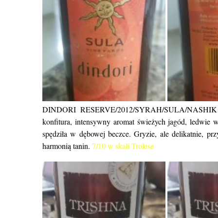
DINDORI RESERVE/2012/SYRAH/SULA/NASHI
konfitura, intensywny aromat świeżych jagód, ledwie 
spędziła w dębowej beczce. Gryzie, ale delikatnie, pr
harmonią tanin.
7/10 w skali Trolese