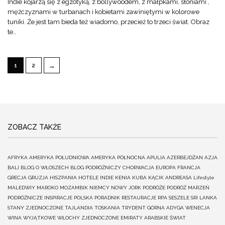
Indie kojarzą się z egzotyką, z bollywoodem, z małpkami, słoniami ,
mężczyznami w turbanach i kobietami zawiniętymi w kolorowe
tuniki. Że jest tam bieda też wiadomo, przecież to trzeci świat. Obraz
te…
→
1
2
ZOBACZ TAKŻE
AFRYKA
AMERYKA POŁUDNIOWA
AMERYKA PÓŁNOCNA
APULIA
AZERBEJDŻAN
AZJA
BALI
BLOG O WŁOSZECH
BLOG PODRÓŻNICZY
CHORWACJA
EUROPA
FRANCJA
GRECJA
GRUZJA
HISZPANIA
HOTELE
INDIE
KENIA
KUBA
KĄCIK ANDREASA
Lifestyle
MALEDWIY
MAROKO
MOZAMBIK
NIEMCY
NOWY JORK
PODRÓŻE
PODRÓŻ MARZEŃ
PODRÓŻNICZE INSPIRACJE
POLSKA
PORADNIK
RESTAURACJE
RPA
SESZELE
SRI LANKA
STANY ZJEDNOCZONE
TAJLANDIA
TOSKANIA
TRYDENT GÓRNA ADYGA
WENECJA
WINA
WYJĄTKOWE
WŁOCHY
ZJEDNOCZONE EMIRATY ARABSKIE
ŚWIAT