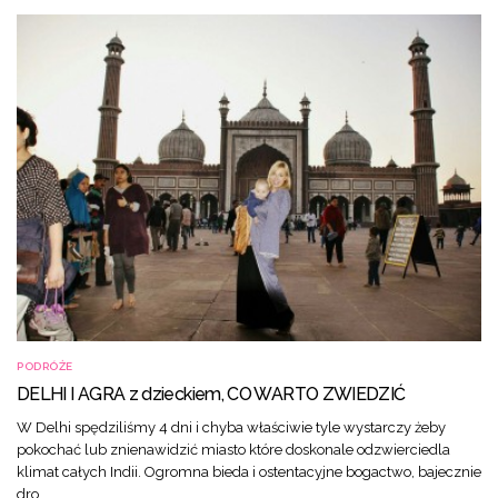
PODRÓŻE
DELHI I AGRA z dzieckiem, CO WARTO ZWIEDZIĆ
W Delhi spędziliśmy 4 dni i chyba właściwie tyle wystarczy żeby
pokochać lub znienawidzić miasto które doskonale odzwierciedla
klimat całych Indii. Ogromna bieda i ostentacyjne bogactwo, bajecznie
dro…