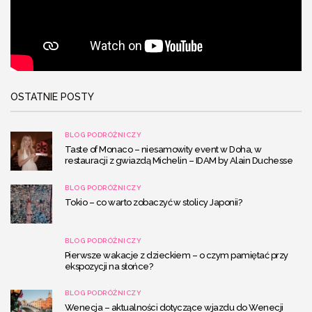
OSTATNIE POSTY
BLOG PODRÓŻNICZY
Taste of Monaco – niesamowity event w Doha, w
restauracji z gwiazdą Michelin – IDAM by Alain Duchesse
BLOG PODRÓŻNICZY
Tokio – co warto zobaczyć w stolicy Japonii?
BLOG PODRÓŻNICZY
Pierwsze wakacje z dzieckiem – o czym pamiętać przy
ekspozycji na słońce?
BLOG PODRÓŻNICZY
Wenecja – aktualności dotyczące wjazdu do Wenecji