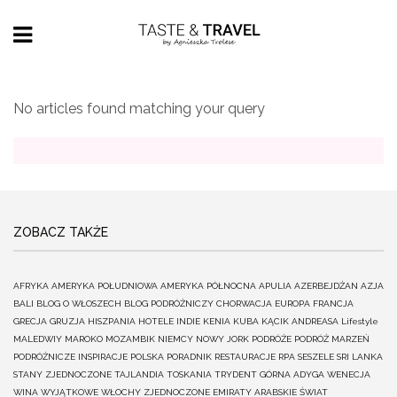
No articles found matching your query
ZOBACZ TAKŻE
AFRYKA
AMERYKA POŁUDNIOWA
AMERYKA PÓŁNOCNA
APULIA
AZERBEJDŻAN
AZJA
BALI
BLOG O WŁOSZECH
BLOG PODRÓŻNICZY
CHORWACJA
EUROPA
FRANCJA
GRECJA
GRUZJA
HISZPANIA
HOTELE
INDIE
KENIA
KUBA
KĄCIK ANDREASA
Lifestyle
MALEDWIY
MAROKO
MOZAMBIK
NIEMCY
NOWY JORK
PODRÓŻE
PODRÓŻ MARZEŃ
PODRÓŻNICZE INSPIRACJE
POLSKA
PORADNIK
RESTAURACJE
RPA
SESZELE
SRI LANKA
STANY ZJEDNOCZONE
TAJLANDIA
TOSKANIA
TRYDENT GÓRNA ADYGA
WENECJA
WINA
WYJĄTKOWE
WŁOCHY
ZJEDNOCZONE EMIRATY ARABSKIE
ŚWIAT