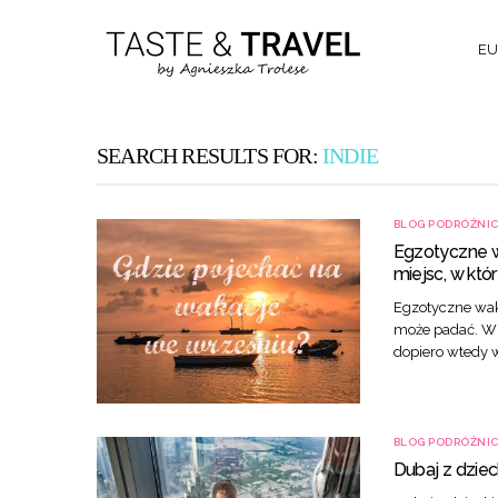
EU
SEARCH RESULTS FOR:
INDIE
BLOG PODRÓŻNI
Egzotyczne wa
miejsc, w kt
Egzotyczne waka
może padać. Wi
dopiero wtedy 
BLOG PODRÓŻNI
Dubaj z dziec