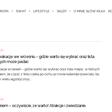
ROPA
ŚWIAT
LIFESTYLE
SKLEP
O MNIE SŁÓW KILKA
K
CZY
kacje we wrześniu – gdzie warto się wybrać oraz lista
órych może padać
cje wrzesień – gdzie warto się wybrać oraz lista miejsc, w których
em, że część z Was czeka po cichu aż minie kalendarzowe lato, bo
w wielu egzotycznyc…
CZY
kiem – oczywiście, że warto! Atrakcje i zwiedzanie.