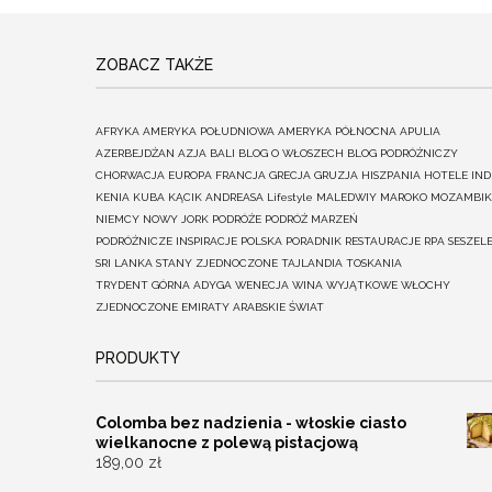
ZOBACZ TAKŻE
AFRYKA
AMERYKA POŁUDNIOWA
AMERYKA PÓŁNOCNA
APULIA
AZERBEJDŻAN
AZJA
BALI
BLOG O WŁOSZECH
BLOG PODRÓŻNICZY
CHORWACJA
EUROPA
FRANCJA
GRECJA
GRUZJA
HISZPANIA
HOTELE
IND
KENIA
KUBA
KĄCIK ANDREASA
Lifestyle
MALEDWIY
MAROKO
MOZAMBIK
NIEMCY
NOWY JORK
PODRÓŻE
PODRÓŻ MARZEŃ
PODRÓŻNICZE INSPIRACJE
POLSKA
PORADNIK
RESTAURACJE
RPA
SESZEL
SRI LANKA
STANY ZJEDNOCZONE
TAJLANDIA
TOSKANIA
TRYDENT GÓRNA ADYGA
WENECJA
WINA
WYJĄTKOWE
WŁOCHY
ZJEDNOCZONE EMIRATY ARABSKIE
ŚWIAT
PRODUKTY
Colomba bez nadzienia - włoskie ciasto
wielkanocne z polewą pistacjową
189,00
zł