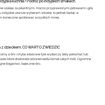
ndyjska kuchnia? Podróż po indyjskich smakach.
 nie szaleję za pikantnymi, mocno przyprawionymi potrawami i gdy
indyjskie zawsze wybieram włoskie, to jednak będąc w
am koniecznie spróbować wszystkich mniej…
A z dzieckiem, CO WARTO ZWIEDZIĆ
iśmy 4 dni i chyba właściwie tyle wystarczy żeby pokochać lub
asto które doskonale odzwierciedla klimat całych Indii. Ogromna
cyjne bogactwo, bajecznie dro…