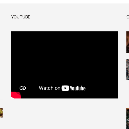
YOUTUBE
O
IE
E