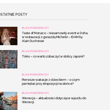
STATNIE POSTY
BLOG PODRÓŻNICZY
Taste of Monaco – niesamowity event w Doha,
w restauracji z gwiazdą Michelin – IDAM by
Alain Duchesse
BLOG PODRÓŻNICZY
Tokio – co warto zobaczyć w stolicy Japonii?
BLOG PODRÓŻNICZY
Pierwsze wakacje z dzieckiem – o czym
pamiętać przy ekspozycji na słońce?
BLOG PODRÓŻNICZY
Wenecja – aktualności dotyczące wjazdu do
Wenecji