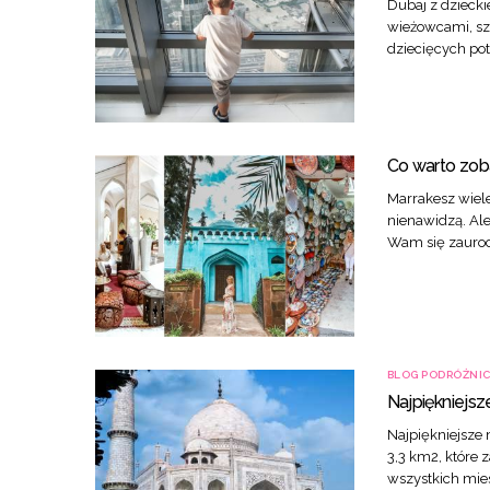
Dubaj z dzieckie
wieżowcami, sz
dziecięcych po
Co warto zob
Marrakesz wiele
nienawidzą. Ale
Wam się zauroc
BLOG PODRÓŻNI
Najpiękniejsz
Najpiękniejsze 
3,3 km2, które 
wszystkich mie