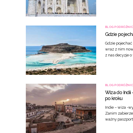
BLOG PODRÓŻNI
Gdzie pojecha
Gdzie pojechać 
wraz z nim nowo
z nas decyzje o
BLOG PODRÓŻNI
Wiza do Indii
po kroku
Indie – wiza -w
Zanim zabierze
ważny paszport 