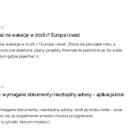
CZY
ć na wakacje w 2018 r.? Europa i świat.
na wakacje w 2018 r.? Europa i świat. Zbliża się początek roku, a
roczne obietnice, plany, projekty. Również te podróżnicze, bo wiele
 tym gdzie pojechać n…
CZY
 – wymagane dokumenty i niezbędny adresy – aplikacja krok
ymagane dokumenty i niezbędny adresy -krok po kroku Indie – wiza.
sz się za wypełnianie wniosku musisz przygotować:
(czyli taki, którym możesz l…