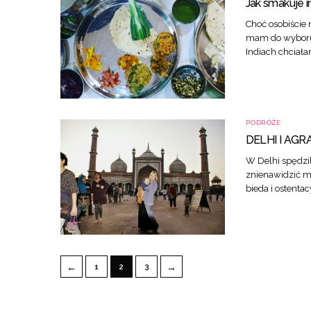
Jak smakuje i
Choć osobiście
mam do wyboru 
Indiach chciał
PODRÓŻE
DELHI I AGR
W Delhi spędzil
znienawidzić mi
bieda i ostenta
←
→
1
2
3