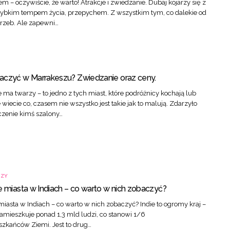
m – oczywiście, że warto! Atrakcje i zwiedzanie. Dubaj kojarzy się z
ybkim tempem życia, przepychem. Z wszystkim tym, co dalekie od
trzeb. Ale zapewni…
aczyć w Marrakeszu? Zwiedzanie oraz ceny.
 ma twarzy – to jedno z tych miast, które podróżnicy kochają lub
 wiecie co, czasem nie wszystko jest takie jak to malują. Zdarzyło
zenie kimś szalony…
CZY
e miasta w Indiach – co warto w nich zobaczyć?
miasta w Indiach – co warto w nich zobaczyć? Indie to ogromy kraj –
zamieszkuje ponad 1,3 mld ludzi, co stanowi 1/6
szkańców Ziemi. Jest to drug…