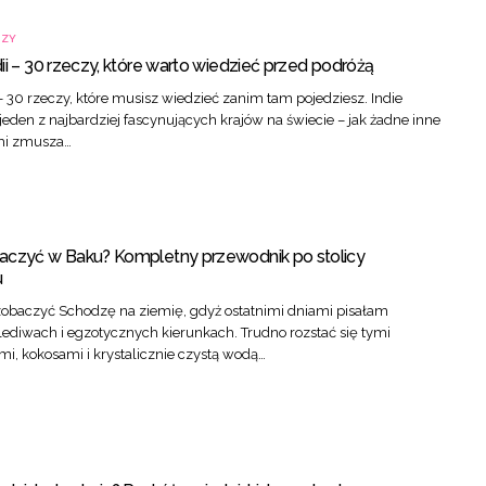
CZY
ii – 30 rzeczy, które warto wiedzieć przed podróżą
 – 30 rzeczy, które musisz wiedzieć zanim tam pojedziesz. Indie
 jeden z najbardziej fascynujących krajów na świecie – jak żadne inne
mi zmusza…
aczyć w Baku? Kompletny przewodnik po stolicy
u
zobaczyć Schodzę na ziemię, gdyż ostatnimi dniami pisałam
ediwach i egzotycznych kierunkach. Trudno rozstać się tymi
i, kokosami i krystalicznie czystą wodą…