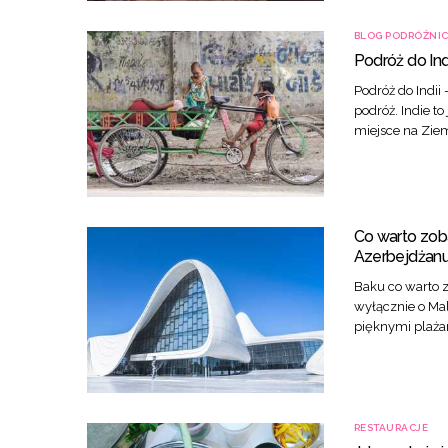
BLOG PODRÓŻNI
Podróż do Ind
Podróż do Indii
podróż. Indie to
miejsce na Zie
Co warto zob
Azerbejdżan
Baku co warto 
wyłącznie o Mal
pięknymi plażam
RESTAURACJE